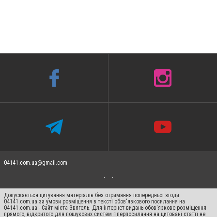
04141.com.ua@gmail.com
Допускається цитування матеріалів без отримання попередньої згоди
04141.com.ua за умови розміщення в тексті обов'язкового посилання на
04141.com.ua - Сайт міста Звягель. Для інтернет-видань обов'язкове розміщення
прямого, відкритого для пошукових систем гіперпосилання на цитовані статті не