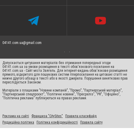
04141.com.ua@gmail.com
Допускається цитування матеріалів без отримання попередньої згоди
04141.com.ua за умови розміщення в тексті обов'язкового посилання на
04141.com.ua - Сайт міста Звягель. Для інтернет-видань обов'язкове розміщення
прямого, відкритого для пошукових систем гіперпосилання на цитовані статті не
нижче другого абзацу в тексті або в якості джерела. Порушення виняткових прав
переслідується Законом.
Матеріали з плашками "Новини компаній", "Промо", "Партнерський матеріал",
"Партнерський спецпроєкт", "Політичні новини", "Пресреліз", "PR", "Офіційно",
"Політична реклама" публікуються на правах реклами.
Реклама на сайті
Франшиза "CitySites"
Правила класифайд
Редакційна політика
Політика конфіденційності
Правила сайту