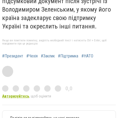
підсумковий документ після зустрічі із
Володимиром Зеленським, у якому його
країна задекларує свою підтримку
Україні та окреслить інші питання.
Якщо ви помітили помилку, виділіть необхідний текст і натисніть Ctrl + Enter, щоб
повідомити про це редакцію
#Президент
#Чехія
#Заклик
#Підтримка
#НАТО
0,0
Авторизуйтесь
, щоб оцінити
Поділіться та підписуйтесь на наші джерела