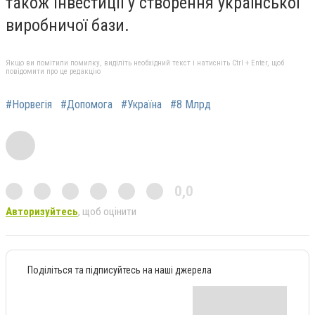
також інвестиції у створення української
виробничої бази.
Якщо ви помітили помилку, виділіть необхідний текст і натисніть Ctrl + Enter, щоб
повідомити про це редакцію
#Норвегія
#Допомога
#Україна
#8 Млрд
0,0
Авторизуйтесь
, щоб оцінити
Поділіться та підписуйтесь на наші джерела