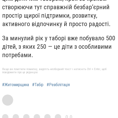
створюючи тут справжній безбар’єрний
простір щирої підтримки, розвитку,
активного відпочинку й просто радості.
За минулий рік у таборі вже побувало 500
дітей, з яких 250 — це діти з особливими
потребами.
Якщо ви помітили помилку, виділіть необхідний текст і натисніть Ctrl + Enter, щоб
повідомити про це редакцію
#Житомирщина
#Табір
#Реабілітація
0,0