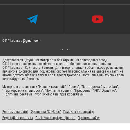
04141.com.ua@gmail.com
Допускається цитування матеріалів без отримання попередньої згоди
04141.com.ua за умови розміщення в тексті обов'язкового посилання на
04141.com.ua - Сайт міста Звягель. Для інтернет-видань обов'язкове розміщення
прямого, відкритого для пошукових систем гіперпосилання на цитовані статті не
нижче другого абзацу в тексті або в якості джерела. Порушення виняткових прав
переслідується Законом.
Матеріали з плашками "Новини компаній", "Промо", "Партнерський матеріал",
"Партнерський спецпроєкт", "Політичні новини", "Пресреліз", "PR", "Офіційно",
"Політична реклама" публікуються на правах реклами.
Реклама на сайті
Франшиза "CitySites"
Правила класифайд
Редакційна політика
Політика конфіденційності
Правила сайту