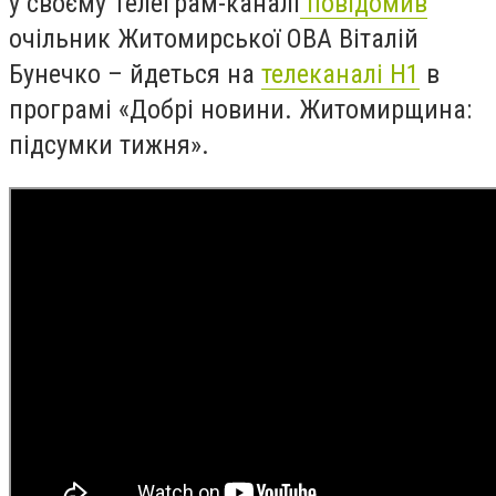
у своєму Телеграм-каналі
повідомив
очільник Житомирської ОВА Віталій
Бунечко – йдеться на
телеканалі Н1
в
програмі «Добрі новини. Житомирщина:
підсумки тижня».