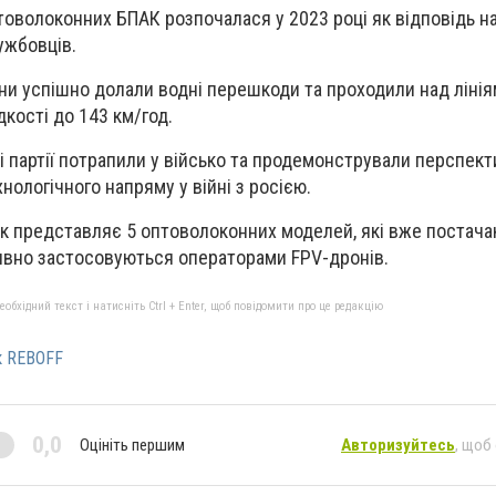
товолоконних БПАК розпочалася у 2023 році як відповідь н
ужбовців.
ни успішно долали водні перешкоди та проходили над ліні
кості до 143 км/год.
і партії потрапили у військо та продемонстрували перспект
ологічного напряму у війні з росією.
к представляє 5 оптоволоконних моделей, які вже постача
тивно застосовуються операторами FPV-дронів.
бхідний текст і натисніть Ctrl + Enter, щоб повідомити про це редакцію
к REBOFF
0,0
Оцініть першим
Авторизуйтесь
, щоб