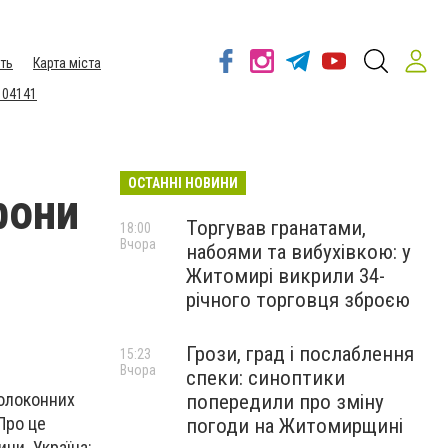
ть
Карта міста
 04141
ОСТАННІ НОВИНИ
рони
Торгував гранатами,
18:00
Вчора
набоями та вибухівкою: у
Житомирі викрили 34-
річного торговця зброєю
Грози, град і послаблення
15:23
Вчора
спеки: синоптики
волоконних
попередили про зміну
Про це
погоди на Житомирщині
ни. Україна: