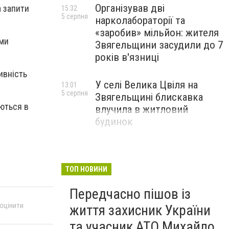
Організував дві
а запити
15:32
5 серпня
нарколабораторії та
«заробив» мільйон: жителя
ями
Звягельщини засудили до 7
років в'язниці
ивність
У селі Велика Цвіля на
13:01
5 серпня
Звягельщині блискавка
ються в
влучила в житловий
будинок
ТОП НОВИНИ
Передчасно пішов із
 оцінити
життя захисник України
та учасник АТО Михайло