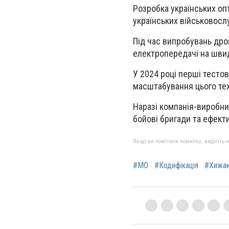
Розробка українських оп
українських військовосл
Під час випробувань дро
електропередачі на швид
У 2024 році перші тестов
масштабування цього техн
Наразі компанія-виробни
бойові бригади та ефек
Якщо ви помітили помилку, виділіть нео
#МО
#Кодифікація
#Хижа