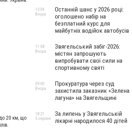
Останній шанс у 2026 році:
13:09
Вчора
оголошено набір на
безплатний курс для
майбутніх водійок автобусів
Звягельський забіг-2026:
11:08
Вчора
містян запрошують
випробувати свої сили на
спортивному святі
Прокуратура через суд
09:00
Вчора
захистила заказник «Зелена
лагуна» на Звягельщині
За липень у Звягельській
18:21
до 20 км, що
5 серпня
лікарні народилося 40 дітей
лів.