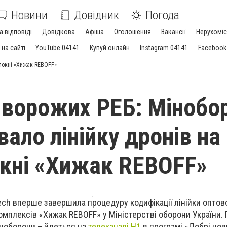
Новини
Довідник
Погода
а відповіді
Довідкова
Афіша
Оголошення
Вакансії
Нерухоміс
на сайті
YouTube 04141
Купуй онлайн
Instagram 04141
Facebook
олокні «Хижак REBOFF»
о ворожих РЕБ: Мінобо
ало лінійку дронів на
кні «Хижак REBOFF»
ech вперше завершила процедуру кодифікації лінійки опто
комплексів «Хижак REBOFF» у Міністерстві оборони України. 
ноборони – йдеться на
телеканалі Н1
в програмі «Добрі нови