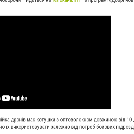
інійка дронів має котушки з оптоволокном довжиною від 10 
о їх використовувати залежно від потреб бойових підрозді