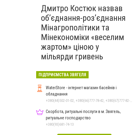
Дмитро Костюк назвав
об’єднання-роз’єднання
Мінагрополітики та
Мінекономіки «веселим
жартом» ціною у
мільярди гривень
ПІДПРИЄМСТВА ЗВЯГЕЛЯ
WaterStore - інтернет магазин басейнів і
обладнання
+380(44)502-01-02, +380(66)777-78-42, +380(67)777-82-19, +380(67)890-80-80, +380(73)890-80-80, +380(44)502-01-03
Скорбота, ритуальні послуги в м. Звягель,
ритуальне господарство
+380(93)681-74-13