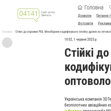
Головна
Дозвілля
Питання т
Фотозвіти
Реклама 
Головна
Стійкі до ворожих РЕБ: Міноборони кодифікувало лінійку дронів на оптов
10:02, 1 червня 2025 р.
Стійкі д
кодифікув
оптоволо
Українська компанія 3DT
безпілотних авіаційних 
інформує
пресслужба Мі