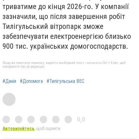
триватиме до кінця 2026-го. У компанії
зазначили, що після завершення робіт
Тилігульський вітропарк зможе
забезпечувати електроенергією близько
900 тис. українських домогосподарств.
Якщо ви помітили помилку, виділіть необхідний текст і натисніть Ctrl + Enter, щоб
повідомити про це редакцію
#Данія
#Допомога
#Тилігульська ВЕС
0,0
Авторизуйтесь
, щоб оцінити