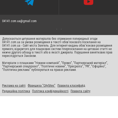
04141.com.ua@gmail.com
Допускається цитування матеріалів без отримання попередньої згоди
04141.com.ua за умови розміщення в тексті обов'язкового посилання на
04141.com.ua - Сайт міста Звягель. Для інтернет-видань обов'язкове розміщення
прямого, відкритого для пошукових систем гіперпосилання на цитовані статті не
нижче другого абзацу в тексті або в якості джерела. Порушення виняткових прав
переслідується Законом.
Матеріали з плашками "Новини компаній", "Промо", "Партнерський матеріал",
"Партнерський спецпроєкт", "Політичні новини", "Пресреліз", "PR", "Офіційно",
"Політична реклама" публікуються на правах реклами.
Реклама на сайті
Франшиза "CitySites"
Правила класифайд
Редакційна політика
Політика конфіденційності
Правила сайту