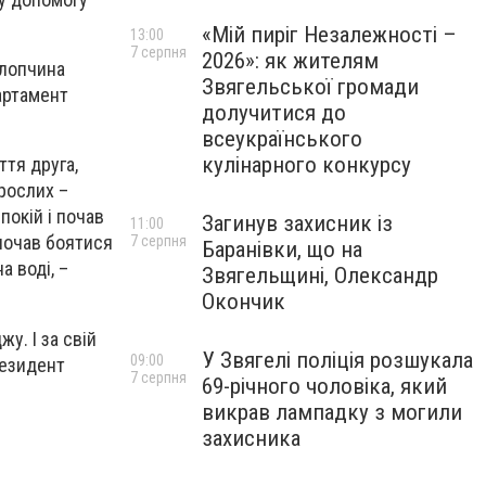
«Мій пиріг Незалежності –
13:00
7 серпня
2026»: як жителям
хлопчина
Звягельської громади
ртамент
долучитися до
всеукраїнського
кулінарного конкурсу
тя друга,
орослих –
покій і почав
Загинув захисник із
11:00
почав боятися
7 серпня
Баранівки, що на
а воді, –
Звягельщині, Олександр
Окончик
у. І за свій
У Звягелі поліція розшукала
09:00
резидент
7 серпня
69-річного чоловіка, який
викрав лампадку з могили
захисника