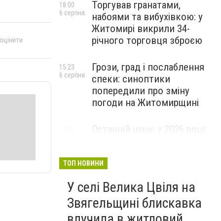
Торгував гранатами,
18:00
6 серпня
набоями та вибухівкою: у
Житомирі викрили 34-
річного торговця зброєю
 оцінити
Грози, град і послаблення
15:23
6 серпня
спеки: синоптики
попередили про зміну
погоди на Житомирщині
Останній шанс у 2026 році:
13:09
6 серпня
оголошено набір на
безплатний курс для
майбутніх водійок автобусів
ТОП НОВИНИ
У селі Велика Цвіля на
Звягельщині блискавка
влучила в житловий