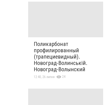
Поликарбонат
профилированный
(трапециевидный).
Новоград-Волинській.
Новоград-Волынский
24
12:40, 26 липня