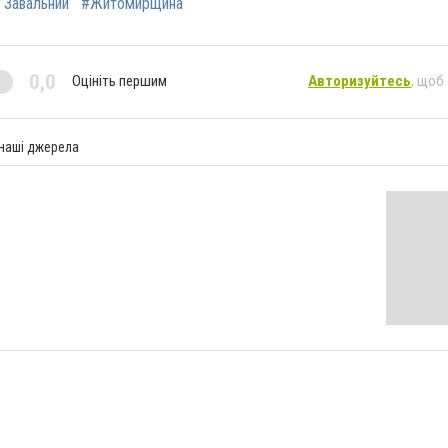
 Завальний
#Житомирщина
0,0
Оцініть першим
Авторизуйтесь
, щоб
 наші джерела