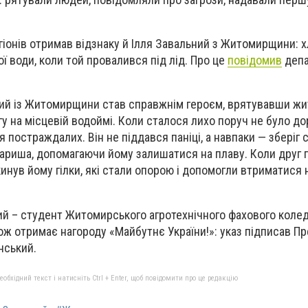
егіонів отримав відзнаку й Ілля Завальний з Житомирщини: 
ї води, коли той провалився під лід. Про це
повідомив
депа
ний із Житомирщини став справжнім героєм, врятувавши жит
гу на місцевій водоймі. Коли сталося лихо поруч не було д
 постраждалих. Він не піддався паніці, а навпаки — зберіг с
вариша, допомагаючи йому залишатися на плаву. Коли друг 
кинув йому гілки, які стали опорою і допомогли втриматися н
ний – студент Житомирського агротехнічного фахового коледж
кож отримає нагороду «Майбутнє України!»: указ підписав П
нський.
бхідний текст і натисніть Ctrl + Enter, щоб повідомити про це редакцію