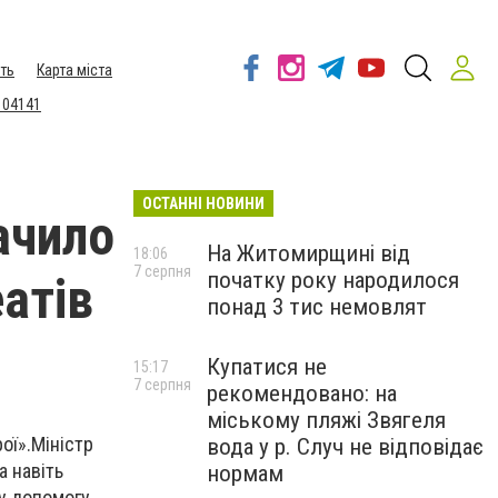
ть
Карта міста
 04141
ОСТАННІ НОВИНИ
ачило
На Житомирщині від
18:06
7 серпня
початку року народилося
атів
понад 3 тис немовлят
Купатися не
15:17
7 серпня
рекомендовано: на
міському пляжі Звягеля
ої».Міністр
вода у р. Случ не відповідає
а навіть
нормам
у допомогу