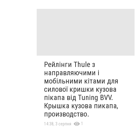
Рейлінги Thule з
направляючими і
мобільними кітами для
силової кришки кузова
пікапа від Tuning BVV.
Крышка кузова пикапа,
производство.
1
14:38, 3 серпня