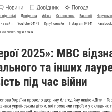
Новини
Довідник
Погода
а відповіді
Довідкова
Афіша
Оголошення
Вакансії
Нерухоміс
на сайті
YouTube 04141
Купуй онлайн
Instagram 04141
Facebook
а сміливість під час війни
Герої 2025»: МВС відзн
ального та інших лауре
ість під час війни
справ України провело щорічну благодійну акцію «Діти – Гер
знаки українським дітям, які проявили героїзм у складних т
 рятували людей, повідомляли про загрози, надавали перш