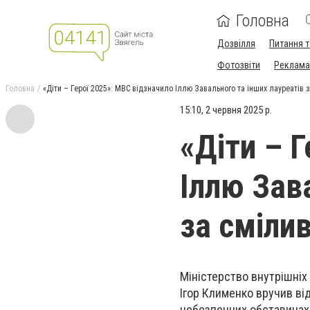
Головна
Дозвілля
Питання т
Фотозвіти
Реклама 
Головна
«Діти – Герої 2025»: МВС відзначило Іллю Завального та інших лауреатів з
15:10, 2 червня 2025 р.
«Діти – 
Іллю Зав
за смілив
Міністерство внутрішніх 
Ігор Клименко вручив від
небезпечних обставинах: