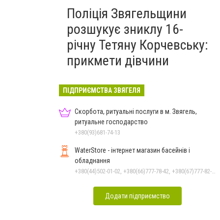
Поліція Звягельщини
розшукує зниклу 16-
річну Тетяну Корчевську:
прикмети дівчини
ПІДПРИЄМСТВА ЗВЯГЕЛЯ
Скорбота, ритуальні послуги в м. Звягель,
ритуальне господарство
+380(93)681-74-13
WaterStore - інтернет магазин басейнів і
обладнання
+380(44)502-01-02, +380(66)777-78-42, +380(67)777-82-19, +380(67)890-80-80, +380(73)890-80-80, +380(44)502-01-03
Додати підприємство