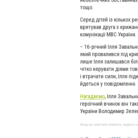
тощо.
Серед дітей із кількох р
врятував друга з крижано
комунікації МВС України.
– 16-річний Ілля Заваль
який провалився під кри
лише Ілля залишався біля
чітко керувати діями то
і втрачати сили, Ілля під
йдеться у повідомленні.
Нагадаємо
, Ілля Заваль
героїчний вчинок він та
України Володимир Зеле
Якщо ви помітили помилку, виділіть нео