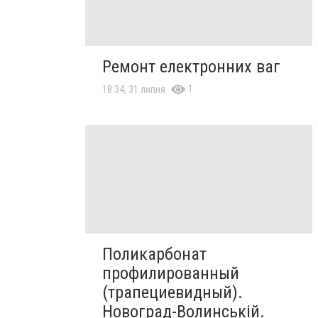
Ремонт електронних ваг
1
18:34, 31 липня
Поликарбонат
профилированный
(трапециевидный).
Новоград-Волинській.