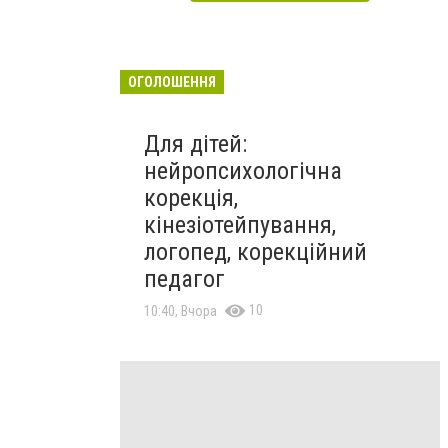
ОГОЛОШЕННЯ
Для дітей:
нейропсихологічна
корекція,
кінезіотейпування,
логопед, корекційний
педагог
10
10:40, Вчора