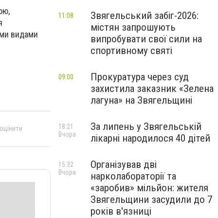
ою,
Звягельський забіг-2026:
11:08
я
містян запрошують
ими видами
випробувати свої сили на
спортивному святі
Прокуратура через суд
09:00
захистила заказник «Зелена
лагуна» на Звягельщині
За липень у Звягельській
18:21
 оцінити
Вчора
лікарні народилося 40 дітей
Організував дві
15:32
Вчора
нарколабораторії та
«заробив» мільйон: жителя
Звягельщини засудили до 7
років в'язниці