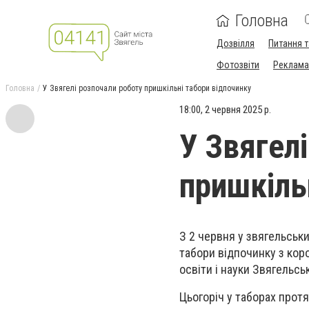
Головна
Дозвілля
Питання т
Фотозвіти
Реклама 
Головна
У Звягелі розпочали роботу пришкільні табори відпочинку
18:00, 2 червня 2025 р.
У Звягел
пришкіль
З 2 червня у звягельськ
табори відпочинку з ко
освіти і науки Звягельськ
Цьогоріч у таборах протя