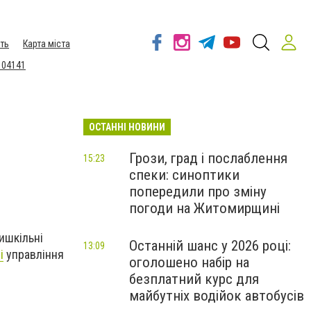
ть
Карта міста
 04141
ОСТАННІ НОВИНИ
Грози, град і послаблення
15:23
спеки: синоптики
попередили про зміну
погоди на Житомирщині
ишкільні
Останній шанс у 2026 році:
13:09
і
управління
оголошено набір на
безплатний курс для
майбутніх водійок автобусів