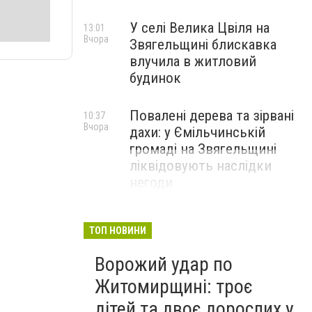
У селі Велика Цвіля на
13:01
Вчора
Звягельщині блискавка
влучила в житловий
будинок
Повалені дерева та зірвані
10:37
Вчора
дахи: у Ємільчинській
громаді на Звягельщині
ліквідовують наслідки
негоди
ТОП НОВИНИ
Ворожий удар по
Житомирщині: троє
дітей та двоє дорослих у