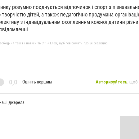
чинку розумно поєднується відпочинок і спорт з пізнавальн
творчістю дітей, а також педагогічно продумана організаці
олективу з індивідуальним охопленням кожної дитини різн
повідомленні.
бхідний текст і натисніть Ctrl + Enter, щоб повідомити про це редакцію
0,0
Оцініть першим
Авторизуйтесь
, щоб
 наші джерела