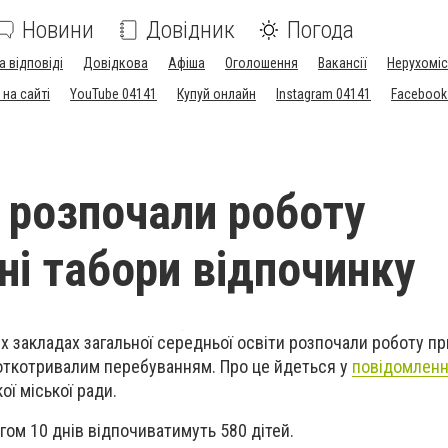
Новини
Довідник
Погода
а відповіді
Довідкова
Афіша
Оголошення
Вакансії
Нерухоміс
на сайті
YouTube 04141
Купуй онлайн
Instagram 04141
Facebook
і розпочали роботу
ні табори відпочинку
их закладах загальної середньої освіти розпочали роботу пр
роткотривалим перебуванням. Про це йдеться у
повідомленн
ої міської ради.
гом 10 днів відпочиватимуть 580 дітей.