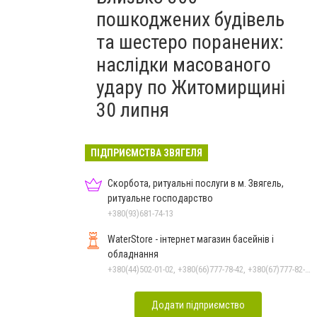
пошкоджених будівель
та шестеро поранених:
наслідки масованого
удару по Житомирщині
30 липня
ПІДПРИЄМСТВА ЗВЯГЕЛЯ
Скорбота, ритуальні послуги в м. Звягель,
ритуальне господарство
+380(93)681-74-13
WaterStore - інтернет магазин басейнів і
обладнання
+380(44)502-01-02, +380(66)777-78-42, +380(67)777-82-19, +380(67)890-80-80, +380(73)890-80-80, +380(44)502-01-03
Додати підприємство