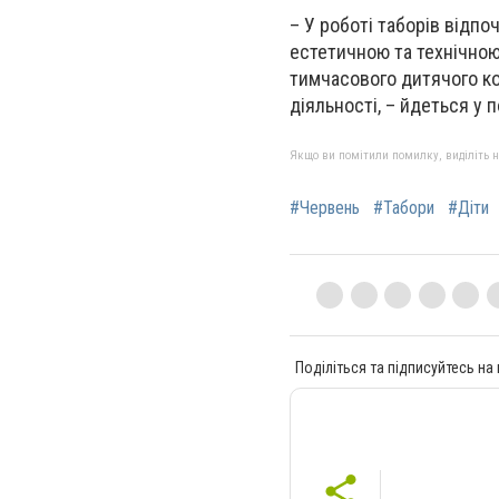
– У роботі таборів відпо
естетичною та технічною 
тимчасового дитячого к
діяльності, – йдеться у 
Якщо ви помітили помилку, виділіть нео
#Червень
#Табори
#Діти
Поділіться та підписуйтесь на