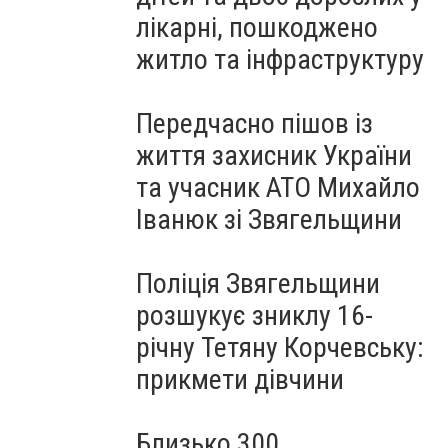
лікарні, пошкоджено
житло та інфраструктуру
Передчасно пішов із
життя захисник України
та учасник АТО Михайло
Іванюк зі Звягельщини
Поліція Звягельщини
розшукує зниклу 16-
річну Тетяну Корчевську:
прикмети дівчини
Близько 300