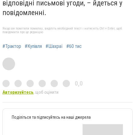
відповідні письмові угоди, – йдеться у
повідомленні.
Якщо ви помітили помилку, виділіть необхідний текст і натисніть Ctrl + Enter, щоб
повідомити про це редакцію
#Трактор
#Купівля
#Шахраї
#60 тис
0,0
Авторизуйтесь
, щоб оцінити
Поділіться та підписуйтесь на наші джерела