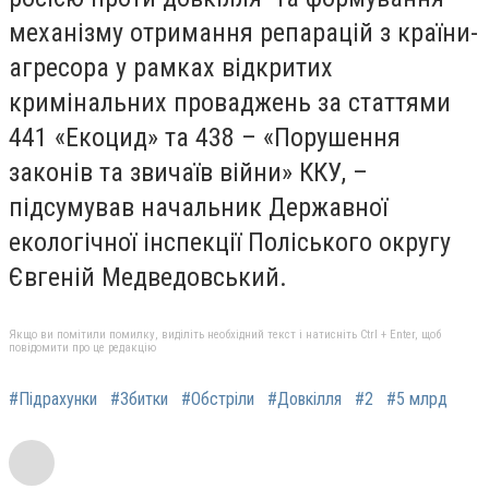
механізму отримання репарацій з країни-
агресора у рамках відкритих
кримінальних проваджень за статтями
441 «Екоцид» та 438 – «Порушення
законів та звичаїв війни» ККУ, –
підсумував начальник Державної
екологічної інспекції Поліського округу
Євгеній Медведовський.
Якщо ви помітили помилку, виділіть необхідний текст і натисніть Ctrl + Enter, щоб
повідомити про це редакцію
#Підрахунки
#Збитки
#Обстріли
#Довкілля
#2
#5 млрд