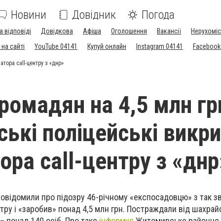
Новини
Довідник
Погода
а відповіді
Довідкова
Афіша
Оголошення
Вакансії
Нерухоміс
на сайті
YouTube 04141
Купуй онлайн
Instagram 04141
Facebook
атора call-центру з «днр»
ромадян на 4,5 млн гр
ькі поліцейські викр
ора call-центру з «днр
овідомили про підозру 46-річному «експосадовцю» з так зв
нтру і «заробив» понад 4,5 млн грн. Постраждали від шахрай
 понад 140 осіб. Про таке
інформує
Житомирське районне 