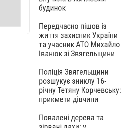
будинок
Передчасно пішов із
життя захисник України
та учасник АТО Михайло
Іванюк зі Звягельщини
Поліція Звягельщини
розшукує зниклу 16-
річну Тетяну Корчевську:
прикмети дівчини
Повалені дерева та
зірвані дахи: у