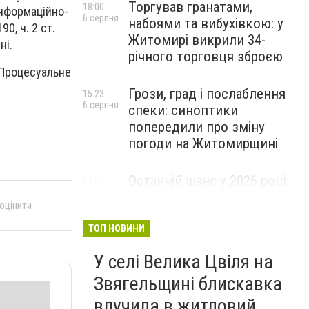
Торгував гранатами,
18:00
інформаційно-
6 серпня
набоями та вибухівкою: у
90, ч. 2 ст.
Житомирі викрили 34-
ні.
річного торговця зброєю
 Процесуальне
Грози, град і послаблення
15:23
6 серпня
спеки: синоптики
попередили про зміну
погоди на Житомирщині
Останній шанс у 2026 році:
13:09
6 серпня
оголошено набір на
 оцінити
безплатний курс для
майбутніх водійок автобусів
ТОП НОВИНИ
У селі Велика Цвіля на
Звягельщині блискавка
влучила в житловий