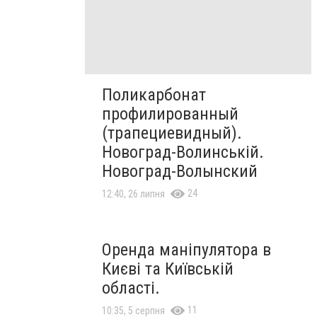
Поликарбонат
профилированный
(трапециевидный).
Новоград-Волинській.
Новоград-Волынский
24
12:40, 26 липня
Оренда маніпулятора в
Києві та Київській
області.
11
10:35, 5 серпня