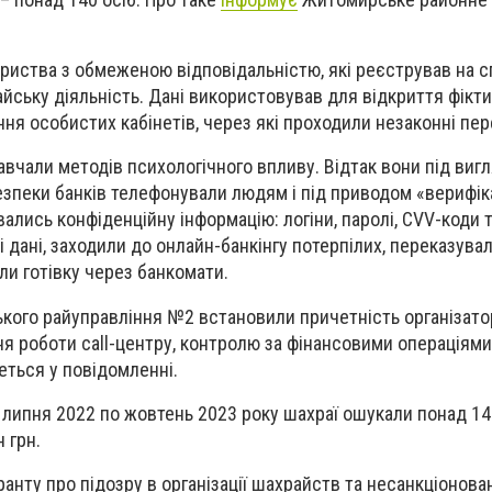
риства з обмеженою відповідальністю, які реєстрував на сп
йську діяльність. Дані використовував для відкриття фікт
ня особистих кабінетів, через які проходили незаконні пер
навчали методів психологічного впливу. Відтак вони під виг
езпеки банків телефонували людям і під приводом «верифіка
вались конфіденційну інформацію: логіни, паролі, CVV-коди 
дані, заходили до онлайн-банкінгу потерпілих, переказувал
али готівку через банкомати.
кого райуправління №2 встановили причетність організато
я роботи call-центру, контролю за фінансовими операціями
еться у повідомленні.
з липня 2022 по жовтень 2023 року шахраї ошукали понад 14
 грн.
ранту про підозру в організації шахрайств та несанкціонов