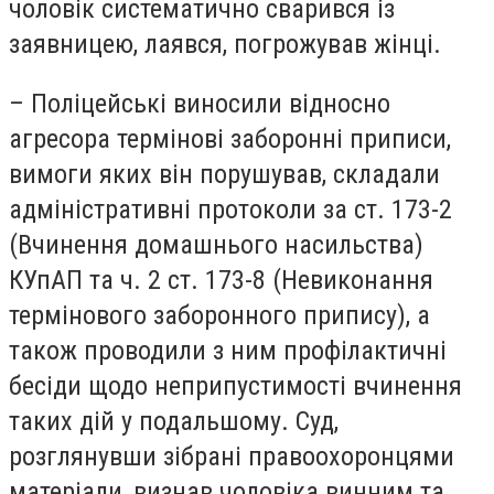
чоловік систематично сварився із
заявницею, лаявся, погрожував жінці.
– Поліцейські виносили відносно
агресора термінові заборонні приписи,
вимоги яких він порушував, складали
адміністративні протоколи за ст. 173-2
(Вчинення домашнього насильства)
КУпАП та ч. 2 ст. 173-8 (Невиконання
термінового заборонного припису), а
також проводили з ним профілактичні
бесіди щодо неприпустимості вчинення
таких дій у подальшому. Суд,
розглянувши зібрані правоохоронцями
матеріали, визнав чоловіка винним та