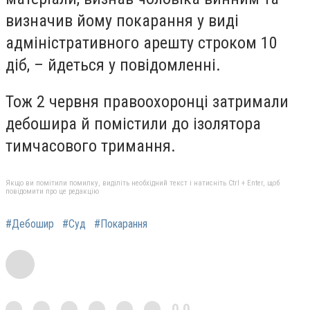
визначив йому покарання у виді
адміністративного арешту строком 10
діб, – йдеться у повідомленні.
Тож 2 червня правоохоронці затримали
дебошира й помістили до ізолятора
тимчасового тримання.
Якщо ви помітили помилку, виділіть необхідний текст і натисніть Ctrl + Enter, щоб
повідомити про це редакцію
#Дебошир
#Суд
#Покарання
0,0