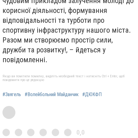
чудовим прикладом залучення молоді до
корисної діяльності, формування
відповідальності та турботи про
спортивну інфраструктуру нашого міста.
Разом ми створюємо простір сили,
дружби та розвитку!, – йдеться у
повідомленні.
Якщо ви помітили помилку, виділіть необхідний текст і натисніть Ctrl + Enter, щоб
повідомити про це редакцію
#Звягель
#Волейбольний Майданчик
#ДЮКФП
0,0