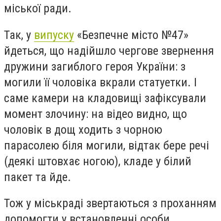
міської ради.
Так, у
випуску
«Безпечне місто №47»
йдеться, що надійшло чергове звернення
дружини загиблого героя України: з
могили її чоловіка вкрали статуетки. І
саме камери на кладовищі зафіксували
момент злочину: на відео видно, що
чоловік в дощ ходить з чорною
парасолею біля могили, відтак бере речі
(деякі штовхає ногою), кладе у білий
пакет та йде.
Тож у міськраді звертаються з проханням
допомогти у встановленні особи