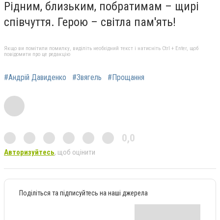
Рідним, близьким, побратимам
–
щирі
співчуття. Герою
–
світла пам'ять!
Якщо ви помітили помилку, виділіть необхідний текст і натисніть Ctrl + Enter, щоб
повідомити про це редакцію
#Андрій Давиденко
#Звягель
#Прощання
0,0
Авторизуйтесь
, щоб оцінити
Поділіться та підписуйтесь на наші джерела