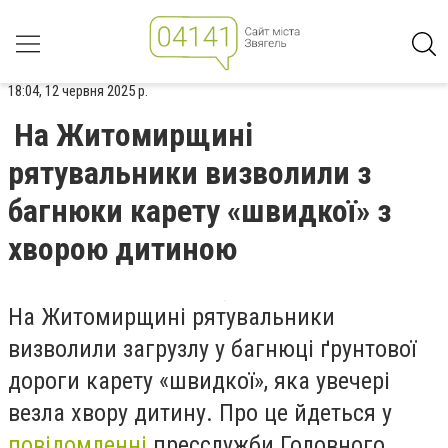
18:04, 12 червня 2025 р.
На Житомирщині
рятувальники визволили з
багнюки карету «швидкої» з
хворою дитиною
На Житомирщині рятувальники
визволили загрузлу у багнюці ґрунтової
дороги карету «швидкої», яка увечері
везла хвору дитину. Про це йдеться у
повідомленні
пресслужби Головного