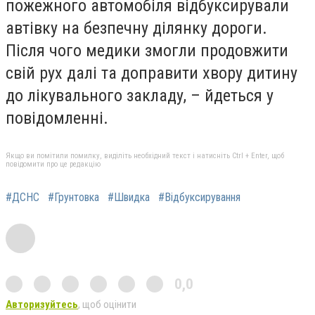
пожежного автомобіля відбуксирували
автівку на безпечну ділянку дороги.
Після чого медики змогли продовжити
свій рух далі та доправити хвору дитину
до лікувального закладу,
–
йдеться у
повідомленні.
Якщо ви помітили помилку, виділіть необхідний текст і натисніть Ctrl + Enter, щоб
повідомити про це редакцію
#ДСНС
#Грунтовка
#Швидка
#Відбуксирування
0,0
Авторизуйтесь
, щоб оцінити