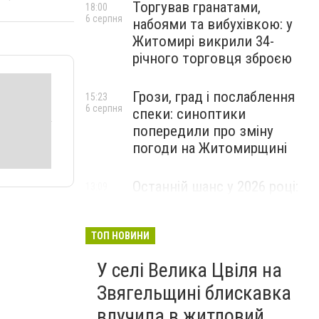
Торгував гранатами,
18:00
6 серпня
набоями та вибухівкою: у
Житомирі викрили 34-
річного торговця зброєю
Грози, град і послаблення
15:23
6 серпня
спеки: синоптики
попередили про зміну
погоди на Житомирщині
Останній шанс у 2026 році:
13:09
6 серпня
оголошено набір на
безплатний курс для
майбутніх водійок автобусів
ТОП НОВИНИ
У селі Велика Цвіля на
Звягельщині блискавка
влучила в житловий