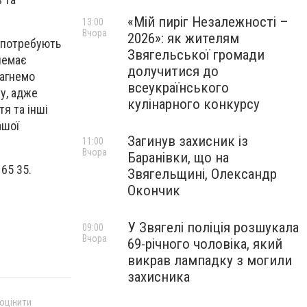
«Мій пиріг Незалежності –
13:00
Вчора
2026»: як жителям
а потребують
Звягельської громади
 немає
долучитися до
рагнемо
всеукраїнського
у, адже
кулінарного конкурсу
тя та інші
ашої
Загинув захисник із
11:00
Вчора
Баранівки, що на
65 35.
Звягельщині, Олександр
Окончик
У Звягелі поліція розшукала
09:00
Вчора
69-річного чоловіка, який
викрав лампадку з могили
захисника
 оцінити