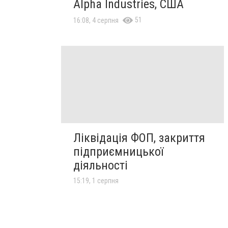
Alpha Industries, США
51
16:08, 4 серпня
Ліквідація ФОП, закриття
підприємницької
діяльності
15:19, 1 серпня