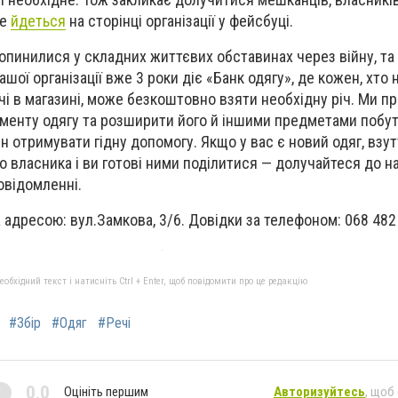
це
йдеться
на сторінці організації у фейсбуці.
 опинилися у складних життєвих обставинах через війну, т
ашої організації вже 3 роки діє «Банк одягу», де кожен, хто
і в магазині, може безкоштовно взяти необхідну річ. Ми п
менту одягу та розширити його й іншими предметами побут
 отримувати гідну допомогу. Якщо у вас є новий одяг, взут
го власника і ви готові ними поділитися — долучайтеся до н
повідомленні.
 адресою: вул.Замкова, 3/6. Довідки за телефоном: 068 482 
бхідний текст і натисніть Ctrl + Enter, щоб повідомити про це редакцію
#Збір
#Одяг
#Речі
0,0
Оцініть першим
Авторизуйтесь
, щоб