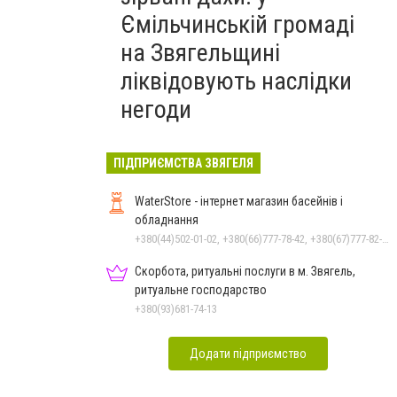
Ємільчинській громаді
на Звягельщині
ліквідовують наслідки
негоди
ПІДПРИЄМСТВА ЗВЯГЕЛЯ
WaterStore - інтернет магазин басейнів і
обладнання
+380(44)502-01-02, +380(66)777-78-42, +380(67)777-82-19, +380(67)890-80-80, +380(73)890-80-80, +380(44)502-01-03
Скорбота, ритуальні послуги в м. Звягель,
ритуальне господарство
+380(93)681-74-13
Додати підприємство