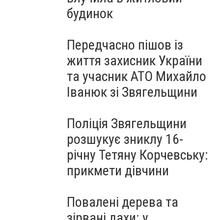
будинок
Передчасно пішов із
життя захисник України
та учасник АТО Михайло
Іванюк зі Звягельщини
Поліція Звягельщини
розшукує зниклу 16-
річну Тетяну Корчевську:
прикмети дівчини
Повалені дерева та
зірвані дахи: у