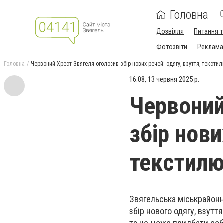
Головна
Дозвілля
Питання т
Фотозвіти
Реклама 
Головна
Червоний Хрест Звягеля оголосив збір нових речей: одягу, взуття, текстил
16:08, 13 червня 2025 р.
Червоний
збір нови
текстилю
Звягельська міськрайонн
збір нового одягу, взутт
та не може придбати соб