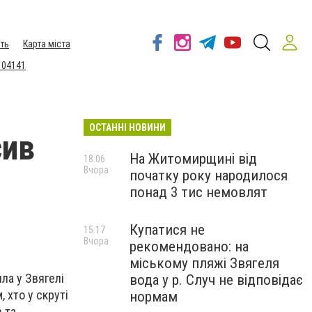
ть
Карта міста
 04141
ОСТАННІ НОВИНИ
сив
На Житомирщині від
18:06
Вчора
початку року народилося
,
понад 3 тис немовлят
Купатися не
15:17
Вчора
рекомендовано: на
міському пляжі Звягеля
ла у Звягелі
вода у р. Случ не відповідає
 хто у скруті
нормам
 та