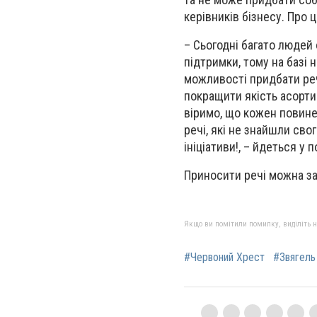
керівників бізнесу. Про 
– Сьогодні багато людей
підтримки, тому на базі н
можливості придбати реч
покращити якість асорти
віримо, що кожен повинен
речі, які не знайшли сво
ініціативи!, – йдеться у 
Приносити речі можна за
Якщо ви помітили помилку, виділіть нео
#Червоний Хрест
#Звягель