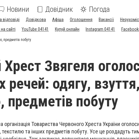
Новини
Довідник
Погода
а відповіді
Довідкова
Афіша
Оголошення
Вакансії
Нерухоміс
на сайті
YouTube 04141
Купуй онлайн
Instagram 04141
Facebook
ю, предметів побуту
 Хрест Звягеля оголо
х речей: одягу, взуття
, предметів побуту
а організація Товариства Червоного Хреста України оголоси
я, текстилю та інших предметів побуту. Усе це роздадуть тим,
і необхідне. Тож закликає долучитися мешканців, власників