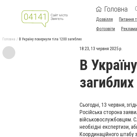
Головна
Дозвілля
Питання т
Фотозвіти
Реклама 
Головна
В Україну повернули тіла 1200 загиблих
18:23, 13 червня 2025 р.
В Україну
загиблих
Сьогодні, 13 червня, згі
Російська сторона заявил
військовослужбовцям. Сл
необхідні експертизи, аб
Координаційного штабу 