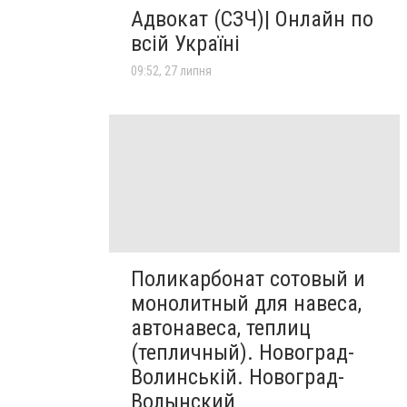
Адвокат (СЗЧ)| Онлайн по
всій Україні
09:52, 27 липня
Поликарбонат сотовый и
монолитный для навеса,
автонавеса, теплиц
(тепличный). Новоград-
Волинській. Новоград-
Волынский