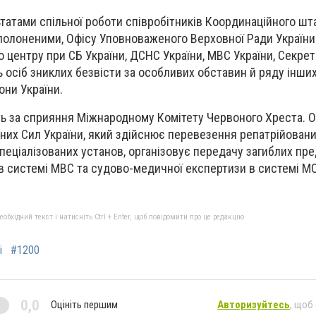
ьтатами спільної роботи співробітників Координаційного шт
олоненими, Офісу Уповноваженого Верховної Ради України
 центру при СБ України, ДСНС України, МВС України, Секрет
 осіб зниклих безвісти за особливих обставин й ряду інши
они України.
ь за сприяння Міжнародному Комітету Червоного Хреста. 
их Сил України, який здійснює перевезення репатрійовани
еціалізованих установ, організовує передачу загиблих пр
в системі МВС та судово-медичної експертизи в системі МО
бхідний текст і натисніть Ctrl + Enter, щоб повідомити про це редакцію
і
#1200
0,0
Оцініть першим
Авторизуйтесь
, щоб