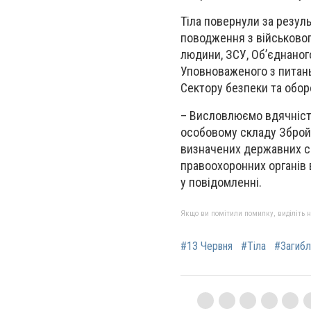
Тіла повернули за резул
поводження з військовоп
людини, ЗСУ, Об’єднаного
Уповноваженого з питань
Сектору безпеки та обор
– Висловлюємо вдячніст
особовому складу Збройн
визначених державних сп
правоохоронних органів 
у повідомленні.
Якщо ви помітили помилку, виділіть нео
#13 Червня
#Тіла
#Загибл