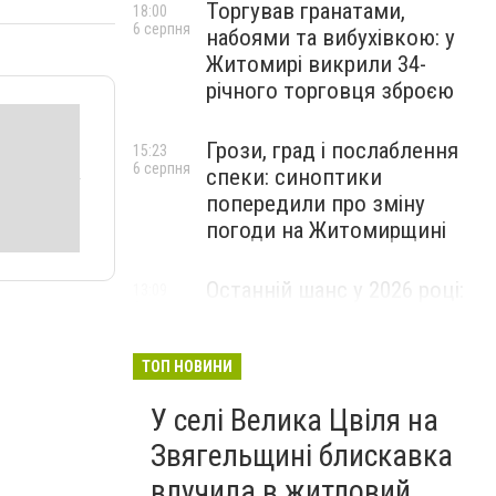
Торгував гранатами,
18:00
6 серпня
набоями та вибухівкою: у
Житомирі викрили 34-
річного торговця зброєю
Грози, град і послаблення
15:23
6 серпня
спеки: синоптики
попередили про зміну
погоди на Житомирщині
Останній шанс у 2026 році:
13:09
6 серпня
оголошено набір на
безплатний курс для
майбутніх водійок автобусів
ТОП НОВИНИ
У селі Велика Цвіля на
Звягельщині блискавка
влучила в житловий