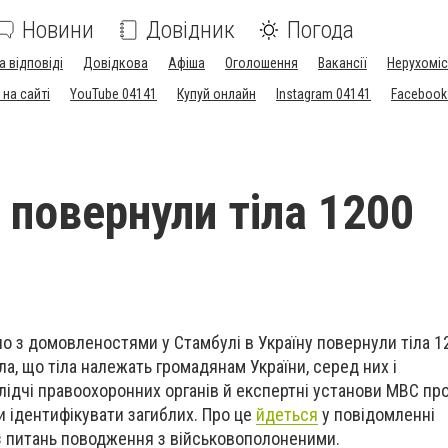
Новини
Довідник
Погода
а відповіді
Довідкова
Афіша
Оголошення
Вакансії
Нерухоміс
на сайті
YouTube 04141
Купуй онлайн
Instagram 04141
Facebook
 повернули тіла 1200
дно з домовленостями у Стамбулі в Україну повернули тіла 1
а, що тіла належать громадянам України, серед них і
ідчі правоохоронних органів й експертні установи МВС пр
и ідентифікувати загиблих. Про це
йдеться
у повідомленні
з питань поводження з військовополоненими.