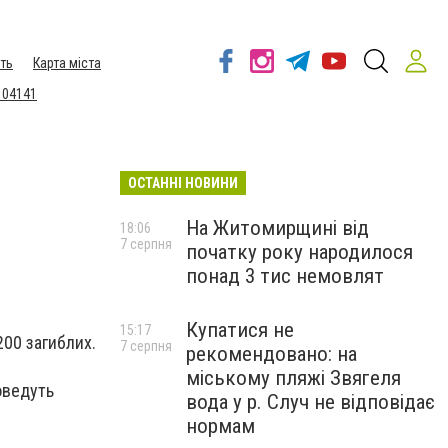
ть
Карта міста
 04141
ОСТАННІ НОВИНИ
На Житомирщині від
18:06
7 серпня
початку року народилося
понад 3 тис немовлят
Купатися не
15:17
200 загиблих.
7 серпня
рекомендовано: на
міському пляжі Звягеля
оведуть
вода у р. Случ не відповідає
нормам