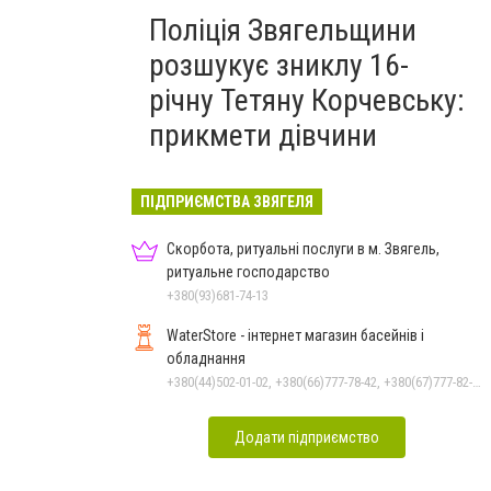
Поліція Звягельщини
розшукує зниклу 16-
річну Тетяну Корчевську:
прикмети дівчини
ПІДПРИЄМСТВА ЗВЯГЕЛЯ
Скорбота, ритуальні послуги в м. Звягель,
ритуальне господарство
+380(93)681-74-13
WaterStore - інтернет магазин басейнів і
обладнання
+380(44)502-01-02, +380(66)777-78-42, +380(67)777-82-19, +380(67)890-80-80, +380(73)890-80-80, +380(44)502-01-03
Додати підприємство