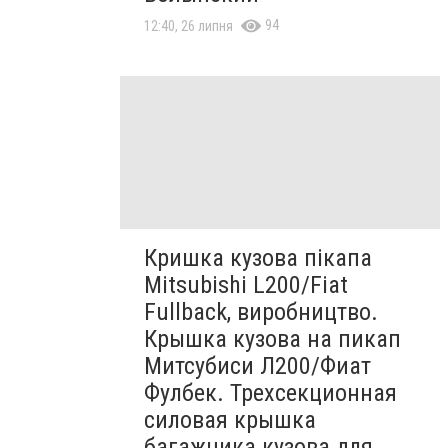
94
12:40, 26 липня
Кришка кузова пікапа
Mitsubishi L200/Fiat
Fullback, виробництво.
Крышка кузова на пикап
Митсубиси Л200/Фиат
Фулбек. Трехсекционная
силовая крышка
багажника кузова для