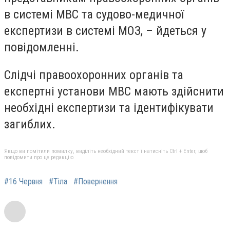
в системі МВС та судово-медичної
експертизи в системі МОЗ, – йдеться у
повідомленні.
Слідчі правоохоронних органів та
експертні установи МВС мають здійснити
необхідні експертизи та ідентифікувати
загиблих.
Якщо ви помітили помилку, виділіть необхідний текст і натисніть Ctrl + Enter, щоб
повідомити про це редакцію
#16 Червня
#Тіла
#Повернення