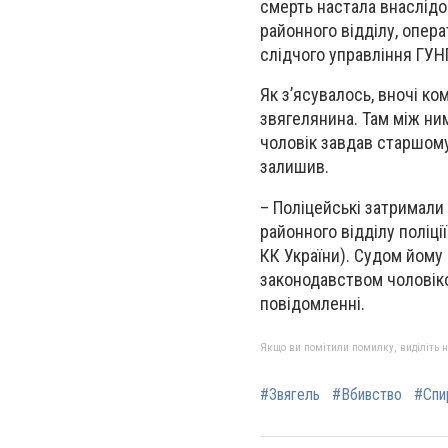
смерть настала внаслідо
районного відділу, опера
слідчого управління ГУ
Як з’ясувалось, вночі к
звягелянина. Там між ним
чоловік завдав старшому 
залишив.
– Поліцейські затримали
районного відділу поліці
КК України). Судом йому
законодавством чоловіков
повідомленні.
Якщо ви помітили помилку, виділіть нео
#Звягель
#Вбивство
#Спи