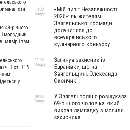
вягельського
«Мій пиріг Незалежності –
криміналісти
13:00
Вчора
2026»: як жителям
Звягельської громади
ня 48-річного
долучитися до
. І молодший
всеукраїнського
 надвір і там
кулінарного конкурсу
Загинув захисник із
гельського
11:00
Вчора
Баранівки, що на
(ч. 1 ст. 115
Звягельщині, Олександр
инним
Окончик
йдеться у
У Звягелі поліція розшукала
09:00
Вчора
69-річного чоловіка, який
викрав лампадку з могили
захисника