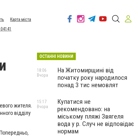
ть
Карта міста
 04141
ОСТАННІ НОВИНИ
и
На Житомирщині від
18:06
Вчора
початку року народилося
понад 3 тис немовлят
Купатися не
15:17
цевого жителя.
Вчора
рекомендовано: на
нного відділу
міському пляжі Звягеля
вода у р. Случ не відповідає
нормам
. Попередньо,