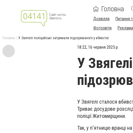
Головна
Дозвілля
Питання т
Фотозвіти
Реклама 
Головна
У Звягелі поліцейські затримали підозрюваного у вбивстві
18:22, 16 червня 2025 р.
У Звягел
підозрюв
У Звягелі сталося вбивс
Триває досудове розслід
поліції Житомирщини.
Так, у п'ятницю вранці н