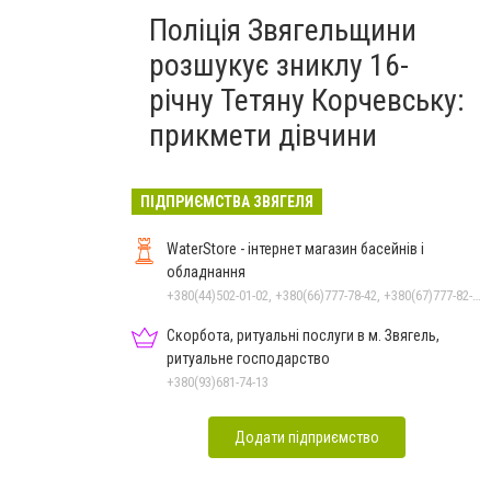
Поліція Звягельщини
розшукує зниклу 16-
річну Тетяну Корчевську:
прикмети дівчини
ПІДПРИЄМСТВА ЗВЯГЕЛЯ
WaterStore - інтернет магазин басейнів і
обладнання
+380(44)502-01-02, +380(66)777-78-42, +380(67)777-82-19, +380(67)890-80-80, +380(73)890-80-80, +380(44)502-01-03
Скорбота, ритуальні послуги в м. Звягель,
ритуальне господарство
+380(93)681-74-13
Додати підприємство