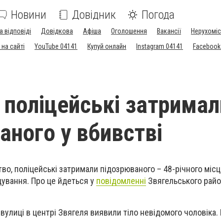
Новини
Довідник
Погода
а відповіді
Довідкова
Афіша
Оголошення
Вакансії
Нерухоміс
на сайті
YouTube 04141
Купуй онлайн
Instagram 04141
Facebook
і поліцейські затримал
аного у вбивстві
тво, поліцейські затримали підозрюваного – 48-річного міс
ування. Про це йдеться у
повідомленні
Звягельського райо
а вулиці в центрі Звягеля виявили тіло невідомого чоловіка