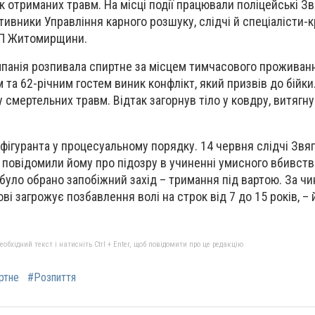
к отриманих травм. На місці події працювали поліцейські З
тивники Управління карного розшуку, слідчі й спеціалісти-
НП Житомирщини.
омпанія розпивала спиртне за місцем тимчасового проживан
 та 62-річним гостем виник конфлікт, який призвів до бійки
смертельних травм. Відтак загорнув тіло у ковдру, витягнув
 фігуранта у процесуальному порядку. 14 червня слідчі Звя
ї повідомили йому про підозру в учиненні умисного вбивства 
 було обрано запобіжний захід – тримання під вартою. За ч
і загрожує позбавлення волі на строк від 7 до 15 років, – 
бхідний текст і натисніть Ctrl + Enter, щоб повідомити про це редакцію
ртне
#Розпиття