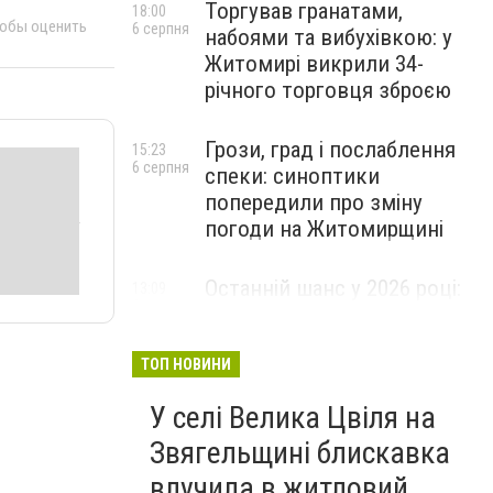
Торгував гранатами,
18:00
тобы оценить
6 серпня
набоями та вибухівкою: у
Житомирі викрили 34-
річного торговця зброєю
Грози, град і послаблення
15:23
6 серпня
спеки: синоптики
попередили про зміну
погоди на Житомирщині
Останній шанс у 2026 році:
13:09
6 серпня
оголошено набір на
безплатний курс для
майбутніх водійок автобусів
ТОП НОВИНИ
У селі Велика Цвіля на
Звягельщині блискавка
влучила в житловий