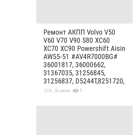
Ремонт АКПП Volvo V50
V60 V70 V90 S80 XC60
XC70 XC90 Powershift Aisin
AW55-51 #AV4R7000BG#
36001817, 36000662,
31367035, 31256845,
31256837, D5244T,8251720,
5
12:01, 30 липня