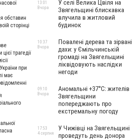
У селі Велика Цвіля на
часової
13:01
Вчора
Звягельщині блискавка
влучила в житловий
ня обставин
будинок
воїй сторінці
Повалені дерева та зірвані
10:37
ове
Вчора
дахи: у Ємільчинській
цієї трагедії
громаді на Звягельщині
ісії
ліквідовують наслідки
України при
негоди
лі має
овідомленні
Аномальні +37°C: жителів
09:10
Вчора
я
Звягельщини
ріального
попереджають про
екстремальну погоду
альної
У Чижівці на Звягельщині
17:53
ласна
4 серпня
проведуть день донора