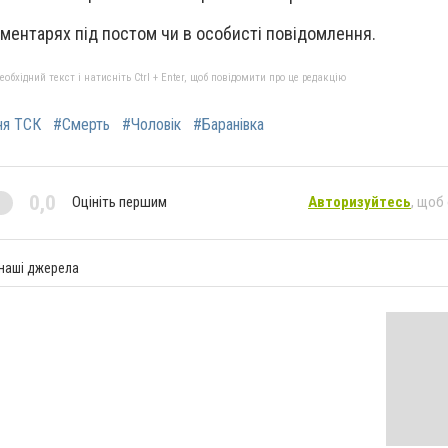
ментарях під постом чи в особисті повідомлення.
бхідний текст і натисніть Ctrl + Enter, щоб повідомити про це редакцію
ня ТСК
#Смерть
#Чоловік
#Баранівка
0,0
Оцініть першим
Авторизуйтесь
, щоб
 наші джерела