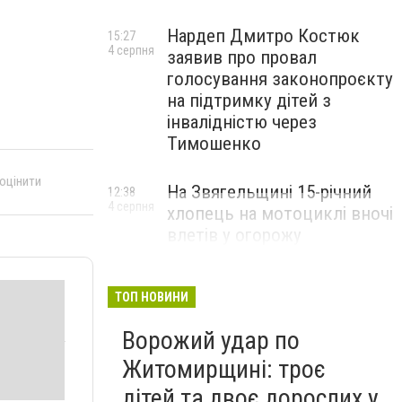
Нардеп Дмитро Костюк
15:27
4 серпня
заявив про провал
голосування законопроєкту
на підтримку дітей з
інвалідністю через
Тимошенко
 оцінити
На Звягельщині 15-річний
12:38
4 серпня
хлопець на мотоциклі вночі
влетів у огорожу
ТОП НОВИНИ
Ворожий удар по
Житомирщині: троє
дітей та двоє дорослих у