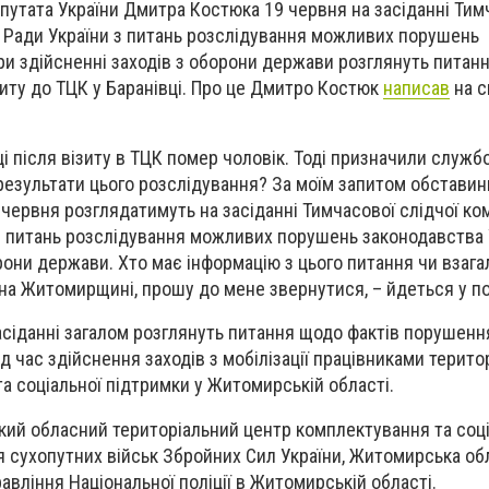
епутата України Дмитра Костюка
19 червня
на засіданні Тим
ої Ради України з питань розслідування можливих порушень
ри здійсненні заходів з оборони держави розглянуть питан
зиту до ТЦК у Баранівці. Про це Дмитро Костюк
написав
на с
вці після візиту в ТЦК помер чоловік. Тоді призначили служб
результати цього розслідування? За моїм запитом обставини 
червня розглядатимуть на засіданні Тимчасової слідчої ком
з питань розслідування можливих порушень законодавства 
рони держави. Хто має інформацію з цього питання чи взага
 на Житомирщині, прошу до мене звернутися, – йдеться у п
засіданні загалом розглянуть питання щодо фактів порушенн
д час здійснення заходів з мобілізації працівниками терито
а соціальної підтримки у Житомирській області.
ий обласний територіальний центр комплектування та соці
 сухопутних військ Збройних Сил України, Житомирська об
авління Національної поліції в Житомирській області.