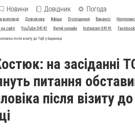
Новини
Довідник
Погода
а відповіді
Довідкова
Афіша
Оголошення
Вакансії
Нерухоміс
на сайті
YouTube 04141
Купуй онлайн
Instagram 04141
Facebook
оловіка після візиту до ТЦК у Баранівці
остюк: на засіданні Т
януть питання обстави
ловіка після візиту д
ці