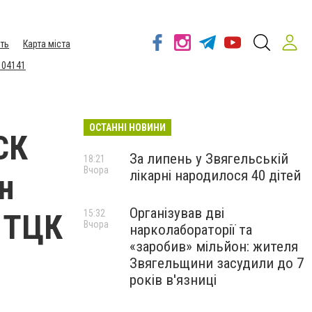
ть
Карта міста
 04141
ОСТАННІ НОВИНИ
СК
За липень у Звягельській
18:21
Вчора
лікарні народилося 40 дітей
н
Організував дві
о ТЦК
15:32
Вчора
нарколабораторії та
«заробив» мільйон: жителя
Звягельщини засудили до 7
років в'язниці