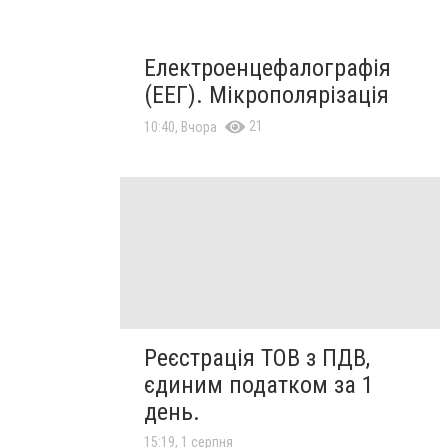
Електроенцефалографія
(ЕЕГ). Мікрополярізація
21
10:40, Вчора
Реєстрація ТОВ з ПДВ,
єдиним податком за 1
день.
15:19, 1 серпня