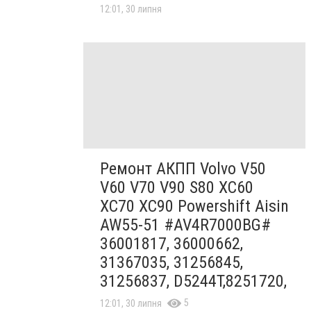
12:01, 30 липня
Ремонт АКПП Volvo V50
V60 V70 V90 S80 XC60
XC70 XC90 Powershift Aisin
AW55-51 #AV4R7000BG#
36001817, 36000662,
31367035, 31256845,
31256837, D5244T,8251720,
5
12:01, 30 липня