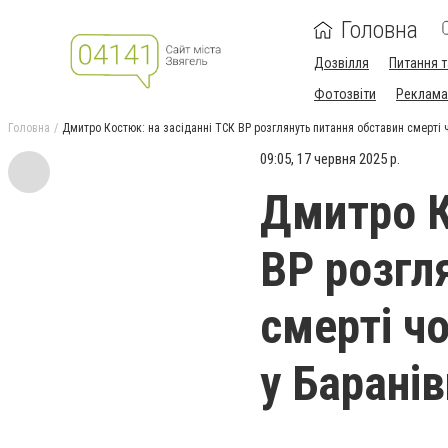
Головна
Дозвілля
Питання т
Фотозвіти
Реклама 
Головна
Дмитро Костюк: на засіданні ТСК ВР розглянуть питання обставин смерті ч
09:05, 17 червня 2025 р.
Дмитро К
ВР розгл
смерті чо
у Баранів