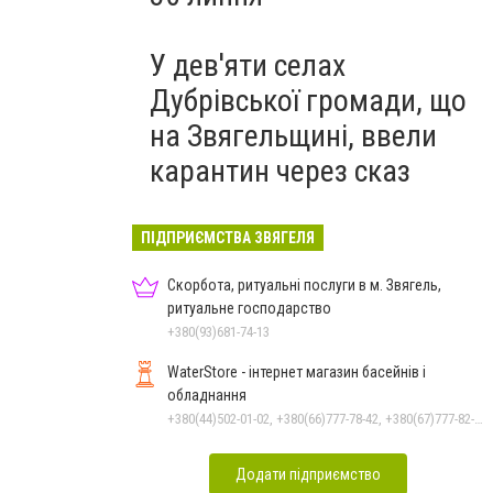
У дев'яти селах
Дубрівської громади, що
на Звягельщині, ввели
карантин через сказ
ПІДПРИЄМСТВА ЗВЯГЕЛЯ
Скорбота, ритуальні послуги в м. Звягель,
ритуальне господарство
+380(93)681-74-13
WaterStore - інтернет магазин басейнів і
обладнання
+380(44)502-01-02, +380(66)777-78-42, +380(67)777-82-19, +380(67)890-80-80, +380(73)890-80-80, +380(44)502-01-03
Додати підприємство