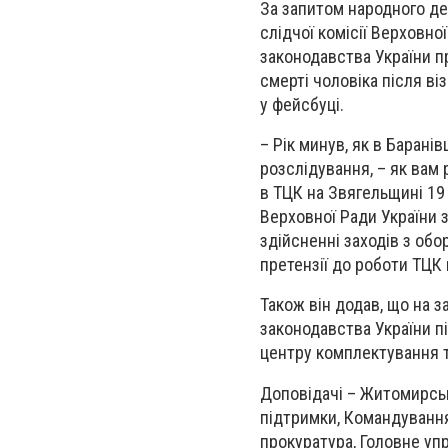
За запитом народного д
слідчої комісії Верховн
законодавства України п
смерті чоловіка після ві
у фейсбуці.
– Рік минув, як в Барані
розслідування, – як вам 
в ТЦК на Звягельщині 19 
Верховної Ради України 
здійсненні заходів з обо
претензії до роботи ТЦК
Також він додав, що на 
законодавства України пі
центру комплектування т
Доповідачі – Житомирськ
підтримки, Командування
прокуратура, Головне упр