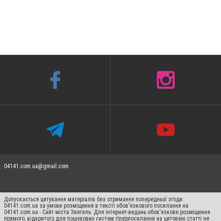
04141.com.ua@gmail.com
Допускається цитування матеріалів без отримання попередньої згоди
04141.com.ua за умови розміщення в тексті обов'язкового посилання на
04141.com.ua - Сайт міста Звягель. Для інтернет-видань обов'язкове розміщення
прямого, відкритого для пошукових систем гіперпосилання на цитовані статті не