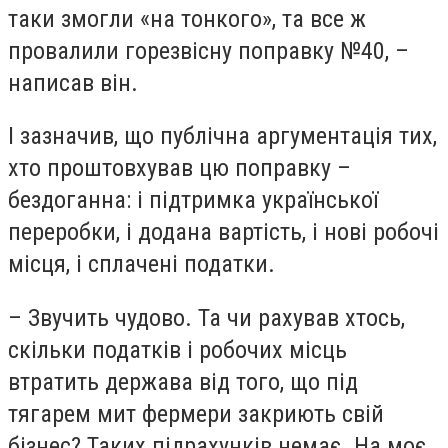
таки змогли «на тонкого», та все ж
провалили горезвісну поправку №40, –
написав він.
І зазначив, що публічна аргументація тих,
хто проштовхував цю поправку –
бездоганна: і підтримка української
переробки, і додана вартість, і нові робочі
місця, і сплачені податки.
– Звучить чудово. Та чи рахував хтось,
скільки податків і робочих місць
втратить держава від того, що під
тягарем мит фермери закриють свій
бізнес? Таких підрахунків немає. На моє