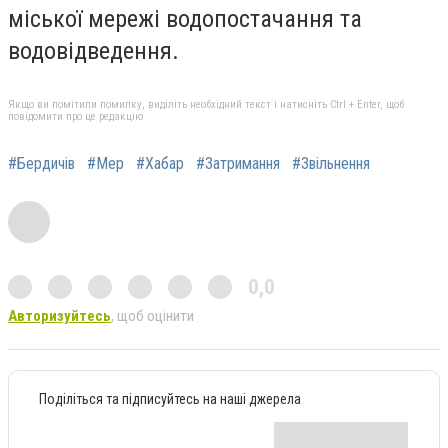
міської мережі водопостачання та
водовідведення.
Якщо ви помітили помилку, виділіть необхідний текст і натисніть Ctrl + Enter, щоб
повідомити про це редакцію
#Бердичів
#Мер
#Хабар
#Затримання
#Звільнення
0,0
Авторизуйтесь
, щоб оцінити
Поділіться та підписуйтесь на наші джерела