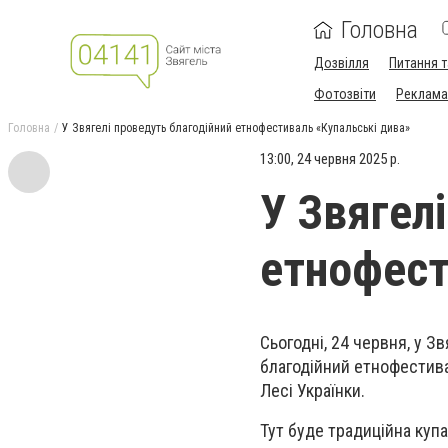
Головна
Дозвілля
Питання т
Фотозвіти
Реклама 
Головна
У Звягелі проведуть благодійний етнофестиваль «Купальські дива»
13:00, 24 червня 2025 р.
У Звягел
етнофест
Сьогодні, 24 червня, у З
благодійний етнофестива
Лесі Українки.
Тут буде традиційна купа