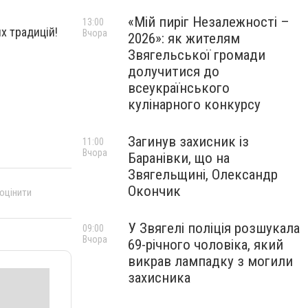
«Мій пиріг Незалежності –
13:00
х традицій!
Вчора
2026»: як жителям
Звягельської громади
долучитися до
всеукраїнського
кулінарного конкурсу
Загинув захисник із
11:00
Вчора
Баранівки, що на
Звягельщині, Олександр
Окончик
 оцінити
У Звягелі поліція розшукала
09:00
Вчора
69-річного чоловіка, який
викрав лампадку з могили
захисника