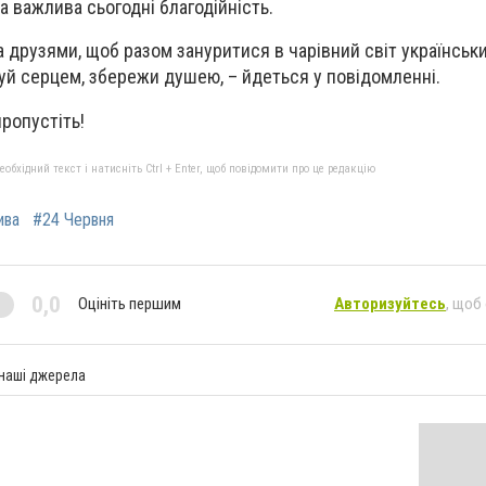
ка важлива сьогодні благодійність.
 друзями, щоб разом зануритися в чарівний світ українськи
чуй серцем, збережи душею, – йдеться у повідомленні.
пропустіть!
бхідний текст і натисніть Ctrl + Enter, щоб повідомити про це редакцію
ива
#24 Червня
0,0
Оцініть першим
Авторизуйтесь
, щоб
 наші джерела