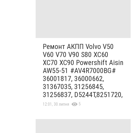
Ремонт АКПП Volvo V50
V60 V70 V90 S80 XC60
XC70 XC90 Powershift Aisin
AW55-51 #AV4R7000BG#
36001817, 36000662,
31367035, 31256845,
31256837, D5244T,8251720,
5
12:01, 30 липня