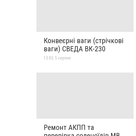
Конвеєрні ваги (стрічкові
ваги) СВЕДА ВК-230
13:03, 5 серпня
Ремонт АКПП та
перевірка соленоїдів MB