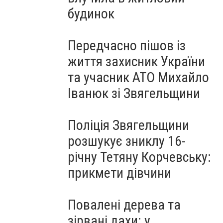
будинок
Передчасно пішов із
життя захисник України
та учасник АТО Михайло
Іванюк зі Звягельщини
Поліція Звягельщини
розшукує зниклу 16-
річну Тетяну Корчевську:
прикмети дівчини
Повалені дерева та
зірвані дахи: у