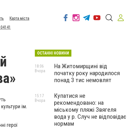
ть
Карта міста
 04141
ОСТАННІ НОВИНИ
ий
На Житомирщині від
18:06
Вчора
початку року народилося
ва»
понад 3 тис немовлят
Купатися не
15:17
уть
Вчора
рекомендовано: на
культури ім.
міському пляжі Звягеля
вода у р. Случ не відповідає
нормам
ні герої