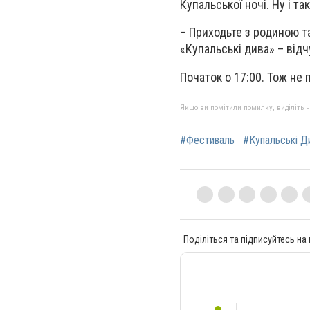
Купальської ночі. Ну і та
– Приходьте з родиною та
«Купальські дива» – від
Початок о 17:00. Тож не 
Якщо ви помітили помилку, виділіть нео
#Фестиваль
#Купальські Д
Поділіться та підписуйтесь на