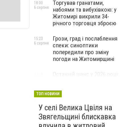
Торгував гранатами,
18:00
6 серпня
набоями та вибухівкою: у
Житомирі викрили 34-
річного торговця зброєю
Грози, град і послаблення
15:23
6 серпня
спеки: синоптики
попередили про зміну
погоди на Житомирщині
Останній шанс у 2026 році:
13:09
6 серпня
оголошено набір на
безплатний курс для
майбутніх водійок автобусів
ТОП НОВИНИ
У селі Велика Цвіля на
Звягельщині блискавка
влучила в житловий