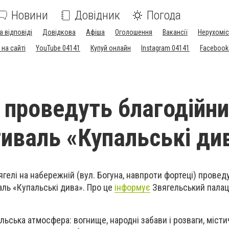
Новини
Довідник
Погода
а відповіді
Довідкова
Афіша
Оголошення
Вакансії
Нерухоміс
на сайті
YouTube 04141
Купуй онлайн
Instagram 04141
Facebook
і проведуть благодійн
иваль «Купальські ди
вягелі на набережній (вул. Богуна, навпроти фортеці) провед
ль «Купальські дива». Про це
інформує
Звягельський палац 
льська атмосфера: вогнище, народні забави і розваги, містич