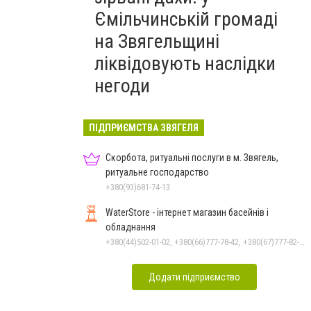
Ємільчинській громаді
на Звягельщині
ліквідовують наслідки
негоди
ПІДПРИЄМСТВА ЗВЯГЕЛЯ
Скорбота, ритуальні послуги в м. Звягель,
ритуальне господарство
+380(93)681-74-13
WaterStore - інтернет магазин басейнів і
обладнання
+380(44)502-01-02, +380(66)777-78-42, +380(67)777-82-19, +380(67)890-80-80, +380(73)890-80-80, +380(44)502-01-03
Додати підприємство