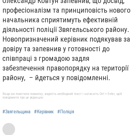
Олександр Ковтун запевнив, що досвід,
професіоналізм та принциповість нового
начальника сприятимуть ефективній
діяльності поліції Звягельського району.
Новопризначений керівник подякував за
довіру та запевнив у готовності до
співпраці з громадою задля
забезпечення правопорядку на території
району, – йдеться у повідомленні.
Якщо ви помітили помилку, виділіть необхідний текст і натисніть Ctrl + Enter, щоб
повідомити про це редакцію
#Звягельщина
#Керівник
#Поліція