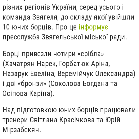
різних регіонів України, серед усього і
команда Звягеля, до складу якої увійшли
10 юних борців. Про це
інформує
пресслужба Звягельської міської ради.
Борці привезли чотири «срібла»
(Хачатрян Нарек, Горбатюк Аріна,
Назарук Евеліна, Веремійчук Олександра)
і дві «бронзи» (Соколова Богдана та
Осіпова Каріна).
Над підготовкою юних борців працювали
тренери Світлана Красічкова та Юрій
Мірзабекян.