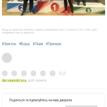
Якщо ви помітили помилку, виділіть необхідний текст і натисніть Ctrl + Enter, щоб
повідомити про це редакцію
#Звягель
#Борці
#Львів
#Призери
0,0
Авторизуйтесь
, щоб оцінити
Поділіться та підписуйтесь на наші джерела