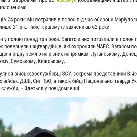
полоненими.
в 24 роки: він потрапив в полон під час оборони Маріуполя
 лише 21 рік. Найстаршому із захисників 62 роки.
и у полоні понад три роки. Багато з них потрапили в полон 
ж повернули нацгвардійців, які охороняли ЧАЕС. Загалом п
хищали рідну землю на різних напрямках: Луганському, Донец
ому, Сумському, Київському.
улися військовослужбовці ЗСУ, зокрема представники Вій
 військ, ДШВ, Сил ТрО, а також бійці Національної гвардії Ук
служби, – йдеться у повідомленні.