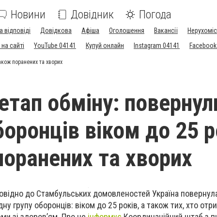
Новини
Довідник
Погода
а відповіді
Довідкова
Афіша
Оголошення
Вакансії
Нерухоміс
на сайті
YouTube 04141
Купуй онлайн
Instagram 04141
Facebook
також поранених та хворих
етап обміну: повернул
оронців віком до 25 р
поранених та хворих
дповідно до Стамбульських домовленостей Україна повернул
ну групу оборонців: віком до 25 років, а також тих, хто отр
ми зі здоров’ям. Про це
інформує
Координаційний штаб з п