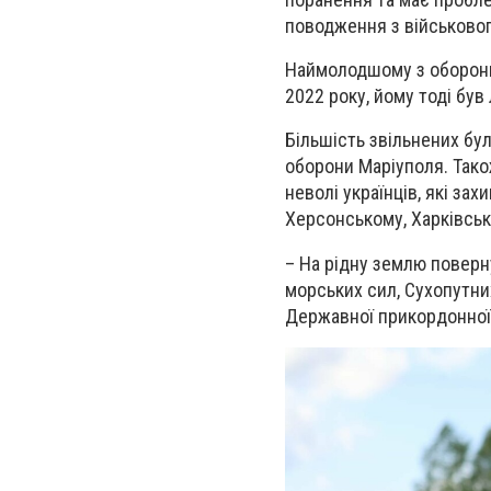
поводження з військово
Наймолодшому з оборонці
2022 року, йому тоді був
Більшість звільнених бул
оборони Маріуполя. Тако
неволі українців, які за
Херсонському, Харківськ
– На рідну землю поверн
морських сил, Сухопутних
Державної прикордонної 