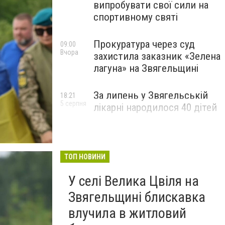
випробувати свої сили на
спортивному святі
Прокуратура через суд
09:00
Вчора
захистила заказник «Зелена
лагуна» на Звягельщині
За липень у Звягельській
18:21
5 серпня
лікарні народилося 40 дітей
ТОП НОВИНИ
У селі Велика Цвіля на
Звягельщині блискавка
влучила в житловий