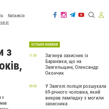
ть
Карта міста
 04141
ОСТАННІ НОВИНИ
и з
Загинув захисник із
11:00
Баранівки, що на
оків,
Звягельщині, Олександр
Окончик
У Звягелі поліція розшукала
09:00
69-річного чоловіка, який
а з
викрав лампадку з могили
имав
захисника
итань