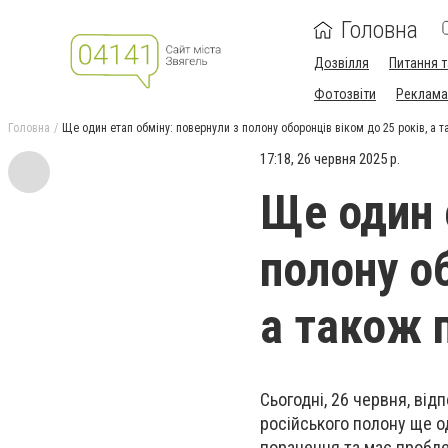
Головна
Дозвілля
Питання т
Фотозвіти
Реклама 
Головна
Ще один етап обміну: повернули з полону оборонців віком до 25 років, а 
17:18, 26 червня 2025 р.
Ще один 
полону об
а також 
Сьогодні, 26 червня, ві
російського полону ще од
поранення та має пробле