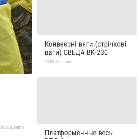
Конвеєрні ваги (стрічкові
ваги) СВЕДА ВК-230
13:03, 5 серпня
тобы оценить
Платформенные весы