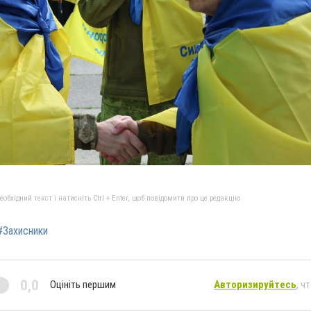
бхідний текст і натисніть Ctrl + Enter, щоб повідомити про це редакцію
#Захисники
0,0
Оцініть першим
Авторизируйтесь
, ч