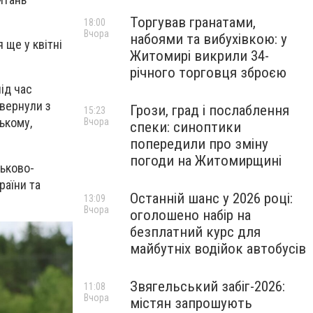
Торгував гранатами,
18:00
Вчора
набоями та вибухівкою: у
 ще у квітні
Житомирі викрили 34-
річного торговця зброєю
під час
овернули з
Грози, град і послаблення
15:23
ькому,
Вчора
спеки: синоптики
попередили про зміну
погоди на Житомирщині
ськово-
раїни та
Останній шанс у 2026 році:
13:09
Вчора
оголошено набір на
безплатний курс для
майбутніх водійок автобусів
Звягельський забіг-2026:
11:08
Вчора
містян запрошують