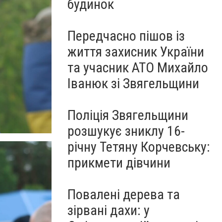
будинок
Передчасно пішов із
життя захисник України
та учасник АТО Михайло
Іванюк зі Звягельщини
Поліція Звягельщини
розшукує зниклу 16-
річну Тетяну Корчевську:
прикмети дівчини
Повалені дерева та
зірвані дахи: у