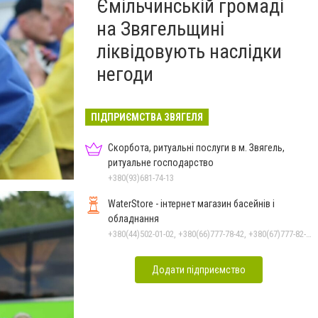
Ємільчинській громаді
на Звягельщині
ліквідовують наслідки
негоди
ПІДПРИЄМСТВА ЗВЯГЕЛЯ
Скорбота, ритуальні послуги в м. Звягель,
ритуальне господарство
+380(93)681-74-13
WaterStore - інтернет магазин басейнів і
обладнання
+380(44)502-01-02, +380(66)777-78-42, +380(67)777-82-19, +380(67)890-80-80, +380(73)890-80-80, +380(44)502-01-03
Додати підприємство