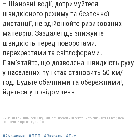
– Шановні водії, дотримуйтеся
швидкісного режиму та безпечної
дистанції, не здійснюйте ризикованих
маневрів. Заздалегідь знижуйте
швидкість перед поворотами,
перехрестями та світлофорами.
Пам’ятайте, що дозволена швидкість руху
у населених пунктах становить 50 км/
год. Будьте обачними та обережними!, –
йдеться у повідомленні.
Якщо ви помітили помилку, виділіть необхідний текст і натисніть Ctrl + Enter, щоб
повідомити про це редакцію
#26 червня
#ДТП
#Звягель
#Бус