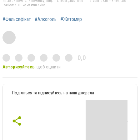
Якщо ви помітили помилку, виділіть необхідний текст і натисніть Ctrl + Enter, щоб
повідомити про це редакцію
#Фальсифікат
#Алкоголь
#Житомир
0,0
Авторизуйтесь
, щоб оцінити
Поділіться та підписуйтесь на наші джерела