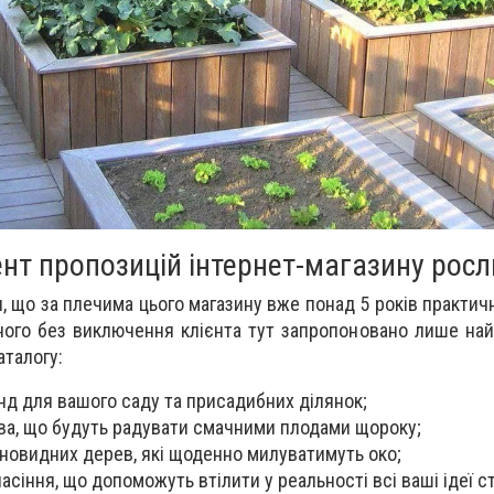
нт пропозицій інтернет-магазину росл
и, що за плечима цього магазину вже понад 5 років практич
ного без виключення клієнта тут запропоновано лише найк
аталогу:
нд для вашого саду та присадибних ділянок;
ва, що будуть радувати смачними плодами щороку;
оновидних дерев, які щоденно милуватимуть око;
насіння, що допоможуть втілити у реальності всі ваші ідеї 