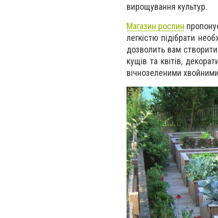
вирощування культур.
Магазин рослин
пропонує
легкістю підібрати необ
дозволить вам створити
кущів та квітів, декора
вічнозеленими хвойним