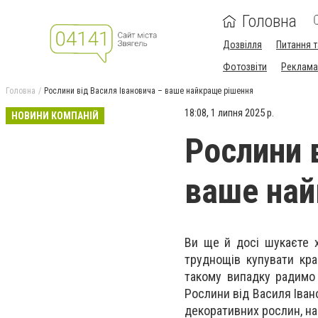
Головна
Дозвілля
Питання т
Фотозвіти
Реклама 
Головна
Рослини від Василя Івановича – ваше найкраще рішення
18:08, 1 липня 2025 р.
НОВИНИ КОМПАНІЙ
Рослини 
ваше най
Ви ще й досі шукаєте
труднощів купувати кра
такому випадку радимо 
Рослини від Василя Іван
декоративних рослин, на