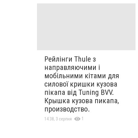
Рейлінги Thule з
направляючими і
мобільними кітами для
силової кришки кузова
пікапа від Tuning BVV.
Крышка кузова пикапа,
производство.
1
14:38, 3 серпня