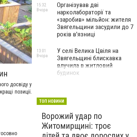
Організував дві
15:32
Вчора
нарколабораторії та
«заробив» мільйон: жителя
Звягельщини засудили до 7
років в'язниці
У селі Велика Цвіля на
13:01
Вчора
Звягельщині блискавка
влучила в житловий
ин
будинок
ного досвіду у
ращі позиції.
ТОП НОВИНИ
Ворожий удар по
Житомирщині: троє
стосовно
дітей та двоє дорослих у