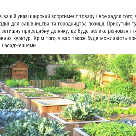
 вашій увазі широкий асортимент товару і все задля того, 
хідні для садівництва та городництва позиції. Присутній 
 затишну присадибну ділянку, де буде велике різноманітт
тивних культур. Крім того, у вас також буде можливість п
и насадженнями.