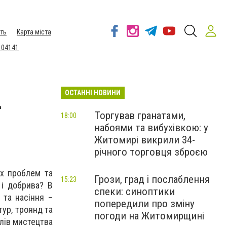
ть
Карта міста
 04141
ОСТАННІ НОВИНИ
–
Торгував гранатами,
18:00
набоями та вибухівкою: у
Житомирі викрили 34-
річного торговця зброєю
их проблем та
Грози, град і послаблення
15:23
 і добрива? В
спеки: синоптики
 та насіння –
попередили про зміну
тур, троянд та
погоди на Житомирщині
лів мистецтва