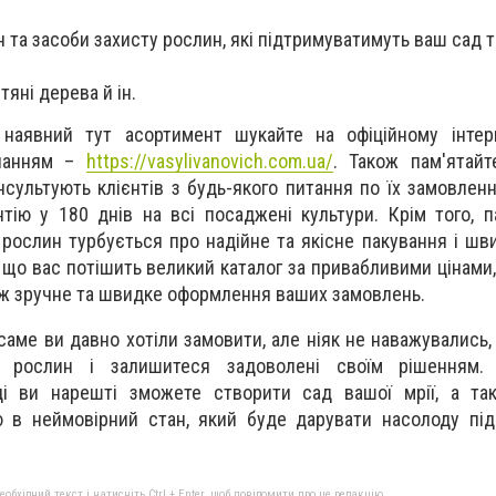
 та засоби захисту рослин, які підтримуватимуть ваш сад т
тяні дерева й ін.
 наявний тут асортимент шукайте на офіційному інтерн
иланням –
https://vasylivanovich.com.ua/
. Також пам'ятай
сультують клієнтів з будь-якого питання по їх замовленн
тію у 180 днів на всі посаджені культури. Крім того, п
 рослин турбується про надійне та якісне пакування і шв
, що вас потішить великий каталог за привабливими цінами
ож зручне та швидке оформлення ваших замовлень.
саме ви давно хотіли замовити, але ніяк не наважувались,
н рослин і залишитеся задоволені своїм рішенням.
аці ви нарешті зможете створити сад вашої мрії, а та
ю в неймовірний стан, який буде дарувати насолоду пі
бхідний текст і натисніть Ctrl + Enter, щоб повідомити про це редакцію