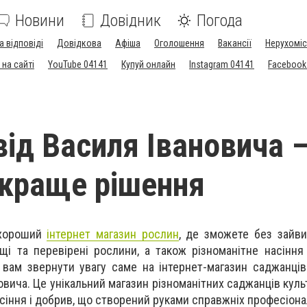
Новини
Довідник
Погода
а відповіді
Довідкова
Афіша
Оголошення
Вакансії
Нерухоміс
на сайті
YouTube 04141
Купуй онлайн
Instagram 04141
Facebook
від Василя Івановича 
краще рішення
 хороший
інтернет магазин рослин
, де зможете без зайв
щі та перевірені рослини, а також різноманітне насіння
вам звернути увагу саме на інтернет-магазин саджанців
овича. Це унікальний магазин різноманітних саджанців куль
сіння і добрив, що створений руками справжніх професіона