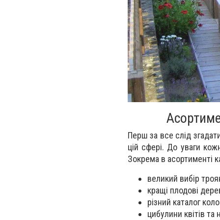
Асортиме
Перш за все слід згадат
цій сфері. До уваги кож
Зокрема в асортименті к
великий вибір троя
кращі плодові дере
різний каталог кол
цибулини квітів та 