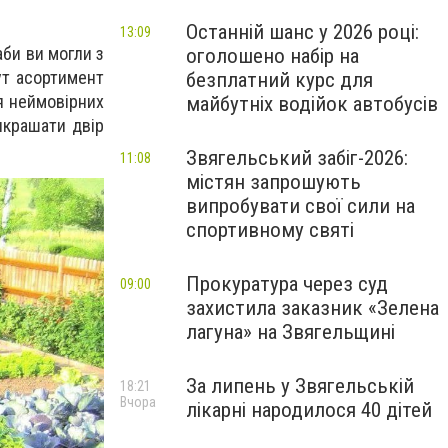
Останній шанс у 2026 році:
13:09
аби ви могли з
оголошено набір на
тут асортимент
безплатний курс для
я неймовірних
майбутніх водійок автобусів
рикрашати двір
Звягельський забіг-2026:
11:08
містян запрошують
випробувати свої сили на
спортивному святі
Прокуратура через суд
09:00
захистила заказник «Зелена
лагуна» на Звягельщині
За липень у Звягельській
18:21
Вчора
лікарні народилося 40 дітей