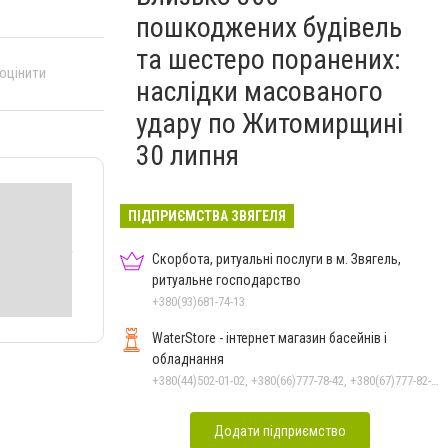
пошкоджених будівель
та шестеро поранених:
 оцінити
наслідки масованого
удару по Житомирщині
30 липня
ПІДПРИЄМСТВА ЗВЯГЕЛЯ
Скорбота, ритуальні послуги в м. Звягель,
ритуальне господарство
+380(93)681-74-13
WaterStore - інтернет магазин басейнів і
обладнання
+380(44)502-01-02, +380(66)777-78-42, +380(67)777-82-19, +380(67)890-80-80, +380(73)890-80-80, +380(44)502-01-03
Додати підприємство