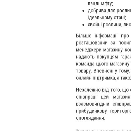
ландшафту;
добрива для рослин
ідеальному стані;
хвойні рослини, лис
Більше інформації про
розташований за пос
менеджери магазину кон
надають покупцям гаран
команда цього магазину
товару. Впевнені у тому
онлайн підтримка, а так
Незалежно від того, що 
співпраці цей магази
взаємовигідній співпр
прибудинкову територі
споглядання.
Якщо ви помітили помилку, виділіть нео