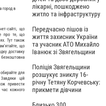
лікарні, пошкоджено
а город в
житло та інфраструктуру
Передчасно пішов із
ет-сайті, що
те про те, що
життя захисник України
ях. Тут також
та учасник АТО Михайло
ам'ятайте, що
Іванюк зі Звягельщини
идку доставку
, безкоштовна
Поліція Звягельщини
 обирайте для
розшукує зниклу 16-
 Завдяки цій
річну Тетяну Корчевську:
кож привести
прикмети дівчини
д час кожного
Близько 300