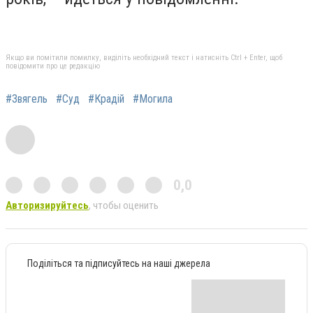
Якщо ви помітили помилку, виділіть необхідний текст і натисніть Ctrl + Enter, щоб
повідомити про це редакцію
#Звягель
#Суд
#Крадій
#Могила
0,0
Авторизируйтесь
, чтобы оценить
Поділіться та підписуйтесь на наші джерела