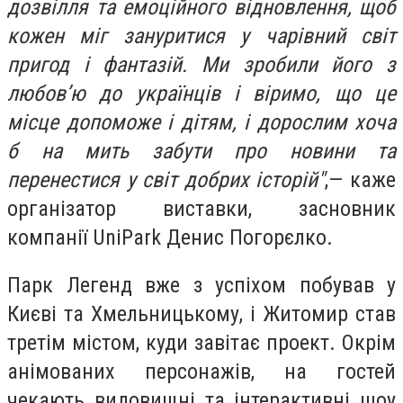
дозвілля та емоційного відновлення, щоб
кожен міг зануритися у чарівний світ
пригод і фантазій. Ми зробили його з
любов’ю до українців і віримо, що це
місце допоможе і дітям, і дорослим хоча
б на мить забути про новини та
перенестися у світ добрих історій"
,— каже
організатор виставки, засновник
компанії UniPark Денис Погорєлко.
Парк Легенд вже з успіхом побував у
Києві та Хмельницькому, і Житомир став
третім містом, куди завітає проект. Окрім
анімованих персонажів, на гостей
чекають видовищні та інтерактивні шоу