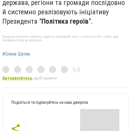
держава, регіони та громади послідовно
й системно реалізовують ініціативу
Президента "
Політика героїв
".
Якщо ви помітили помилку, виділіть необхідний текст і натисніть Ctrl + Enter, щоб
повідомити про це редакцію
#Олена Шуляк
0,0
Авторизуйтесь
, щоб оцінити
Поділіться та підписуйтесь на наші джерела