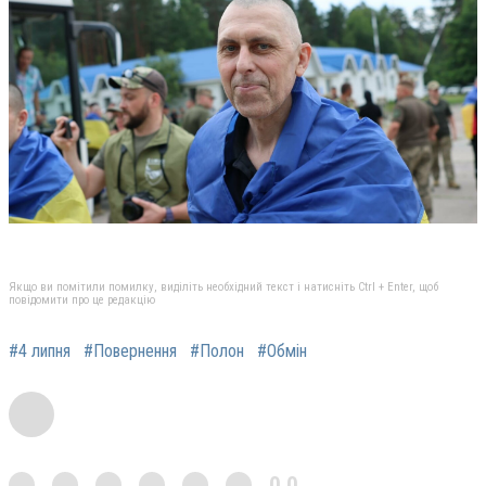
Якщо ви помітили помилку, виділіть необхідний текст і натисніть Ctrl + Enter, щоб
повідомити про це редакцію
#4 липня
#Повернення
#Полон
#Обмін
0,0