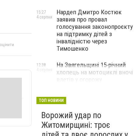
Нардеп Дмитро Костюк
15:27
4 серпня
заявив про провал
голосування законопроєкту
на підтримку дітей з
інвалідністю через
 оцінити
Тимошенко
На Звягельщині 15-річний
12:38
4 серпня
хлопець на мотоциклі вночі
влетів у огорожу
ТОП НОВИНИ
Ворожий удар по
Житомирщині: троє
дітей та двоє дорослих у