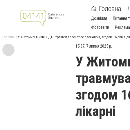
Головна
Дозвілля
Питання т
Фотозвіти
Реклама 
Головна
У Житомирі в нічній ДТП травмувалось троє пасажирів, згодом 16-річна ді
15:37, 7 липня 2025 р.
У Житоми
травмува
згодом 1
лікарні