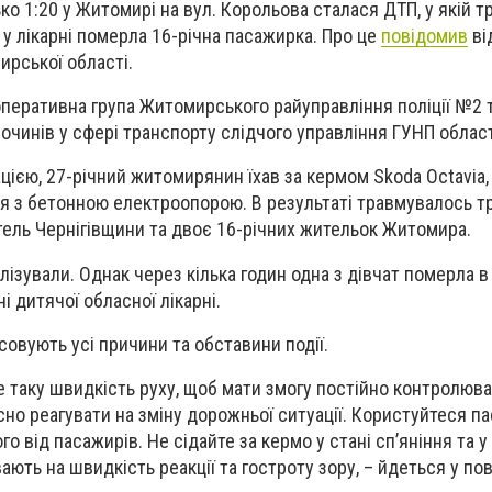
ко 1:20 у Житомирі на вул. Корольова сталася ДТП, у якій 
 у лікарні померла 16-річна пасажирка. Про це
повідомив
ві
мирської області.
оперативна група Житомирського райуправління поліції №2 т
очинів у сфері транспорту слідчого управління ГУНП област
ією, 27-річний житомирянин їхав за кермом Skoda Octavia,
ся з бетонною електроопорою. В результаті травмувалось т
тель Чернігівщини та двоє 16-річних жительок Житомира.
лізували. Однак через кілька годин одна з дівчат померла в
і дитячої обласної лікарні.
совують усі причини та обставини події.
е таку швидкість руху, щоб мати змогу постійно контролюва
сно реагувати на зміну дорожньої ситуації. Користуйтеся п
о від пасажирів. Не сідайте за кермо у стані сп’яніння та у 
ають на швидкість реакції та гостроту зору, – йдеться у по