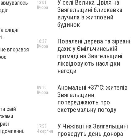
У селі Велика Цвіля на
травмувалось
13:01
Вчора
Звягельщині блискавка
дділ
влучила в житловий
будинок
а слідчі
і.
Повалені дерева та зірвані
10:37
Вчора
дахи: у Ємільчинській
 не впорався
громаді на Звягельщині
роє
ліквідовують наслідки
негоди
Аномальні +37°C: жителів
09:10
Вчора
Звягельщини
попереджають про
ти свій
екстремальну погоду
асками
разі
У Чижівці на Звягельщині
17:53
відомленні.
4 серпня
проведуть день донора