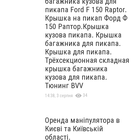
багажника кузова для
пикапа Ford F 150 Raptor.
Крышка на пикап Форд Ф
150 Раптор.Крышка
кузова пикапа. Крышка
багажника для пикапа.
Крышка для пикапа.
Трёхсекционная складная
крышка багажника
кузова для пикапа.
Тюнинг BVV
34
14:38, 3 серпня
Оренда маніпулятора в
Києві та Київській
області.