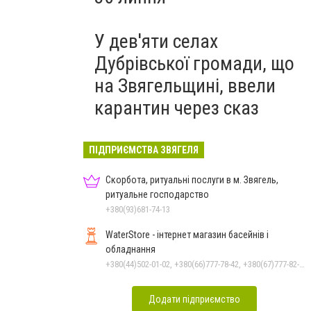
У дев'яти селах
Дубрівської громади, що
на Звягельщині, ввели
карантин через сказ
ПІДПРИЄМСТВА ЗВЯГЕЛЯ
Скорбота, ритуальні послуги в м. Звягель,
ритуальне господарство
+380(93)681-74-13
WaterStore - інтернет магазин басейнів і
обладнання
+380(44)502-01-02, +380(66)777-78-42, +380(67)777-82-19, +380(67)890-80-80, +380(73)890-80-80, +380(44)502-01-03
Додати підприємство