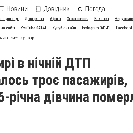
Новини
Довідник
Погода
а відповіді
Довідкова
Афіша
Оголошення
Вакансії
Нерухоміс
на сайті
YouTube 04141
Купуй онлайн
Instagram 04141
Facebook
вчина померла у лікарні
рі в нічній ДТП
лось троє пасажирів,
6-річна дівчина помер