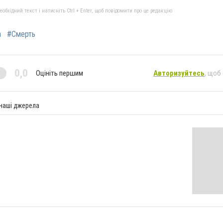
бхідний текст і натисніть Ctrl + Enter, щоб повідомити про це редакцію
а
#Смерть
0,0
Оцініть першим
Авторизуйтесь
, щоб
 наші джерела