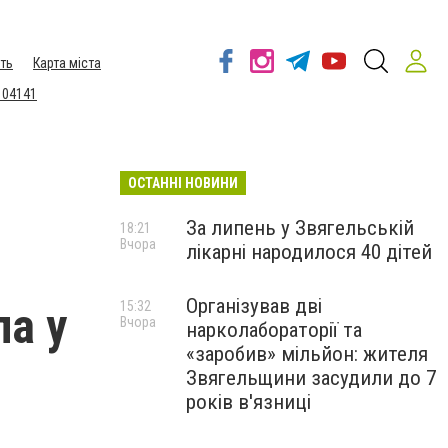
ть
Карта міста
 04141
ОСТАННІ НОВИНИ
За липень у Звягельській
18:21
Вчора
лікарні народилося 40 дітей
Організував дві
ла у
15:32
Вчора
нарколабораторії та
«заробив» мільйон: жителя
Звягельщини засудили до 7
років в'язниці