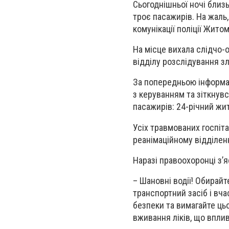
Сьогоднішньої ночі близь
троє пасажирів. На жаль,
комунікації поліції Жито
На місце вихала слідчо-
відділу розслідування зл
За попередньою інформац
з керуванням та зіткнув
пасажирів: 24-річний жи
Усіх травмованих госпіта
реанімаційному відділенн
Наразі правоохоронці з’я
– Шановні водії! Обирайт
транспортний засіб і вча
безпеки та вимагайте цьог
вживання ліків, що вплив