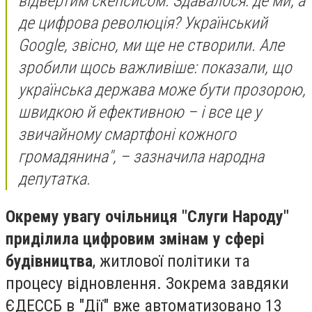
відвертим скепсисом. Здавалося: де ми, а
де цифрова революція? Український
Google, звісно, ми ще не створили. Але
зробили щось важливіше: показали, що
українська держава може бути прозорою,
швидкою й ефективною – і все це у
звичайному смартфоні кожного
громадянина", – зазначила народна
депутатка.
Окрему увагу очільниця "Слуги Народу"
приділила цифровим змінам у сфері
будівництва
, житлової політики та
процесу відновлення. Зокрема завдяки
ЄДЕССБ в "Дії" вже автоматизовано 13