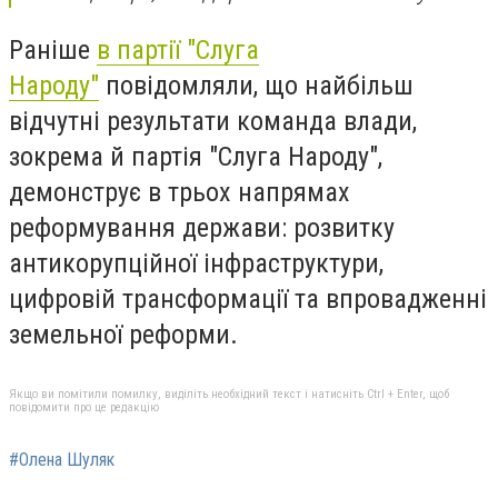
Раніше
в партії "Слуга
Народу"
повідомляли, що найбільш
відчутні результати команда влади,
зокрема й партія "Слуга Народу",
демонструє в трьох напрямах
реформування держави: розвитку
антикорупційної інфраструктури,
цифровій трансформації та впровадженні
земельної реформи.
Якщо ви помітили помилку, виділіть необхідний текст і натисніть Ctrl + Enter, щоб
повідомити про це редакцію
#Олена Шуляк