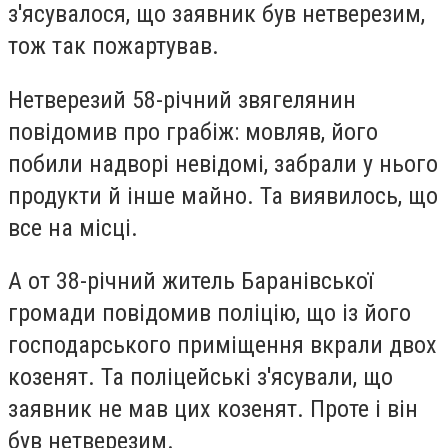
з'ясувалося, що заявник був нетверезим,
тож так пожартував.
Нетверезий 58-річний звягелянин
повідомив про грабіж: мовляв, його
побили надворі невідомі, забрали у нього
продукти й інше майно. Та виявилось, що
все на місці.
А от 38-річний житель Баранівської
громади повідомив поліцію, що із його
господарського приміщення вкрали двох
козенят. Та поліцейські з'ясували, що
заявник не мав цих козенят. Проте і він
був нетверезим.