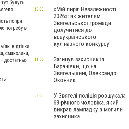
 тут будуть
«Мій пиріг Незалежності –
ягеля.
13:00
2026»: як жителям
кість попри
Звягельської громади
вою потребу в
долучитися до
всеукраїнського
кулінарного конкурсу
м’які відтінки
ва, смаколики,
Загинув захисник із
11:00
ю
–
достатньо
Баранівки, що на
Звягельщині, Олександр
сть
Окончик
У Звягелі поліція розшукала
09:00
69-річного чоловіка, який
викрав лампадку з могили
захисника