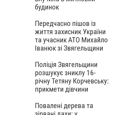
будинок
Передчасно пішов із
життя захисник України
та учасник АТО Михайло
Іванюк зі Звягельщини
Поліція Звягельщини
розшукує зниклу 16-
річну Тетяну Корчевську:
прикмети дівчини
Повалені дерева та
зірвані дахи: у