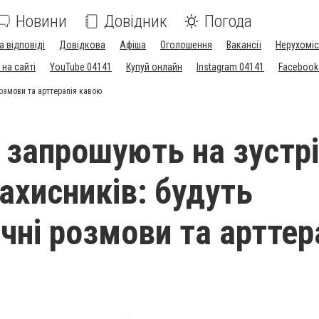
Новини
Довідник
Погода
а відповіді
Довідкова
Афіша
Оголошення
Вакансії
Нерухоміс
на сайті
YouTube 04141
Купуй онлайн
Instagram 04141
Facebook
розмови та арттерапія кавою
і запрошують на зустр
ахисників: будуть
чні розмови та арттер