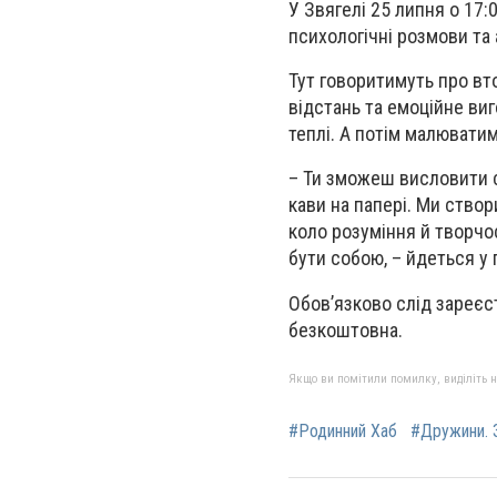
У Звягелі 25 липня о 17:
психологічні розмови та
Тут говоритимуть про вто
відстань та емоційне виг
теплі. А потім малювати
– Ти зможеш висловити св
кави на папері. Ми створ
коло розуміння й творчос
бути собою, – йдеться у 
Обов’язково слід зареєс
безкоштовна.
Якщо ви помітили помилку, виділіть нео
#Родинний Хаб
#Дружини. 