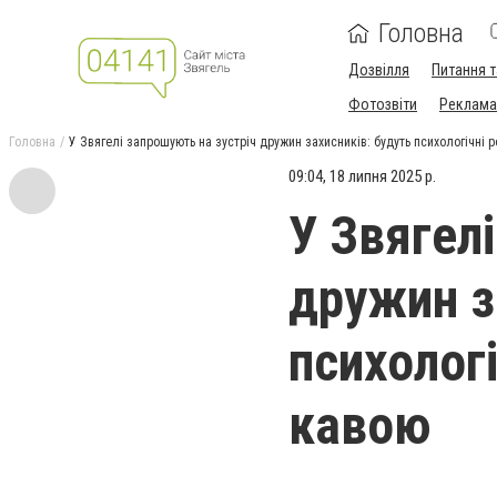
Головна
Дозвілля
Питання т
Фотозвіти
Реклама 
Головна
У Звягелі запрошують на зустріч дружин захисників: будуть психологічні 
09:04, 18 липня 2025 р.
У Звягел
дружин з
психологі
кавою