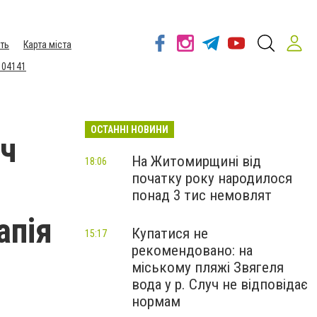
ть
Карта міста
 04141
ОСТАННІ НОВИНИ
іч
На Житомирщині від
18:06
початку року народилося
понад 3 тис немовлят
апія
Купатися не
15:17
рекомендовано: на
міському пляжі Звягеля
вода у р. Случ не відповідає
нормам