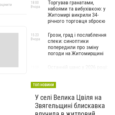
Торгував гранатами,
18:00
 оцінити
Вчора
набоями та вибухівкою: у
Житомирі викрили 34-
річного торговця зброєю
Грози, град і послаблення
15:23
Вчора
спеки: синоптики
попередили про зміну
погоди на Житомирщині
Останній шанс у 2026 році:
13:09
Вчора
оголошено набір на
безплатний курс для
майбутніх водійок автобусів
ТОП НОВИНИ
У селі Велика Цвіля на
Звягельщині блискавка
влучила в житловий