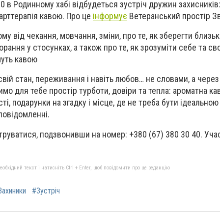
00 в Родинному хабі відбудеться зустріч дружин захисників:
 арттерапія кавою. Про це
інформує
Ветеранський простір Зв
му від чекання, мовчання, зміни, про те, як зберегти близь
орання у стосунках, а також про те, як зрозуміти себе та с
муть кавою
ій стан, переживання і навіть любов… не словами, а через 
имо для тебе простір турботи, довіри та тепла: ароматна ка
ті, подарунки на згадку і місце, де не треба бути ідеально
повідомленні.
труватися, подзвонивши на номер: +380 (67) 380 30 40. Уча
бхідний текст і натисніть Ctrl + Enter, щоб повідомити про це редакцію
Захиники
#Зустріч