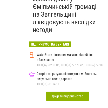
Ємільчинській громаді
на Звягельщині
ліквідовують наслідки
негоди
ПІДПРИЄМСТВА ЗВЯГЕЛЯ
WaterStore - інтернет магазин басейнів і
обладнання
+380(44)502-01-02, +380(66)777-78-42, +380(67)777-82-19, +380(67)890-80-80, +380(73)890-80-80, +380(44)502-01-03
Скорбота, ритуальні послуги в м. Звягель,
ритуальне господарство
+380(93)681-74-13
Додати підприємство