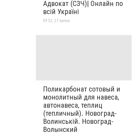
Адвокат (СЗЧ)| Онлайн по
всій Україні
09:52, 27 липня
Поликарбонат сотовый и
монолитный для навеса,
автонавеса, теплиц
(тепличный). Новоград-
Волинській. Новоград-
Волынский