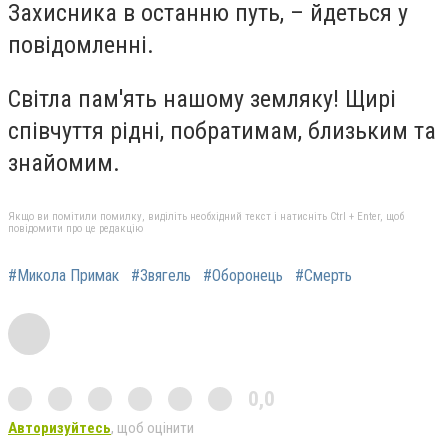
Захисника в останню путь, – йдеться у
повідомленні.
Світла пам'ять нашому земляку! Щирі
співчуття рідні, побратимам, близьким та
знайомим.
Якщо ви помітили помилку, виділіть необхідний текст і натисніть Ctrl + Enter, щоб
повідомити про це редакцію
#Микола Примак
#Звягель
#Оборонець
#Смерть
0,0
Авторизуйтесь
, щоб оцінити