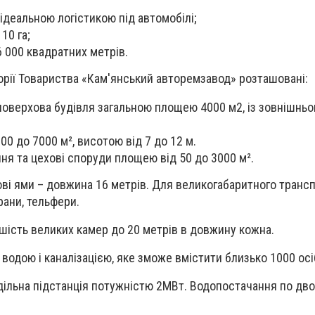
ідеальною логістикою під автомобілі;
10 га;
 000 квадратних метрів.
орії Товариства «Кам'янський авторемзавод» розташовані:
поверхова будівля загальною площею 4000 м2, із зовнішнь
0 до 7000 м², висотою від 7 до 12 м.
ня та цехові споруди площею від 50 до 3000 м².
дові ями – довжина 16 метрів. Для великогабаритного трансп
рани, тельфери.
 шість великих камер до 20 метрів в довжину кожна.
водою і каналізацією, яке зможе вмістити близько 1000 осі
дільна підстанція потужністю 2МВт. Водопостачання по дв