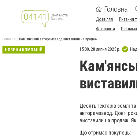
Головна
Дозвілля
Питання т
Фотозвіти
Реклама 
Головна
Кам'янський авторемзавод виставили на продаж
15:00, 28 липня 2025 р.
Над
НОВИНИ КОМПАНІЙ
Кам'янсь
виставил
Десять гектарів землі т
авторемзавод. Довгі рок
виставили на продаж. Як
Що отримає покупець: