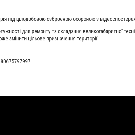
торія під цілодобовою озброєною охороною з відеоспостер
тужності для ремонту та складання великогабаритної техні
оже змінити цільове призначення території.
380675797997.