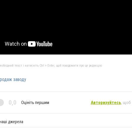
бхідний текст і натисніть Ctrl + Enter, щоб повідомити про це редакцію
родаж заводу
0,0
Оцініть першим
Авторизуйтесь
, щоб
 наші джерела