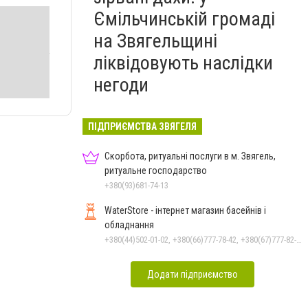
Ємільчинській громаді
на Звягельщині
ліквідовують наслідки
негоди
ПІДПРИЄМСТВА ЗВЯГЕЛЯ
Скорбота, ритуальні послуги в м. Звягель,
ритуальне господарство
+380(93)681-74-13
WaterStore - інтернет магазин басейнів і
обладнання
+380(44)502-01-02, +380(66)777-78-42, +380(67)777-82-19, +380(67)890-80-80, +380(73)890-80-80, +380(44)502-01-03
Додати підприємство