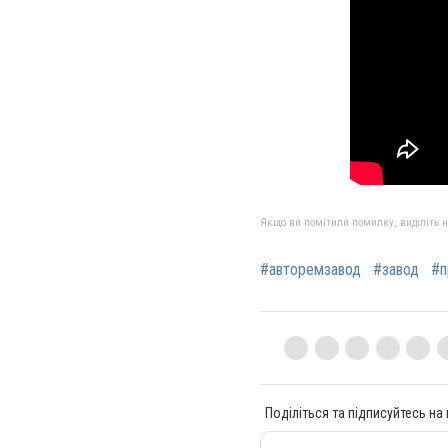
Якщо ви помітили помилку, виділіть нео
#авторемзавод
#завод
#п
Поділіться та підписуйтесь на