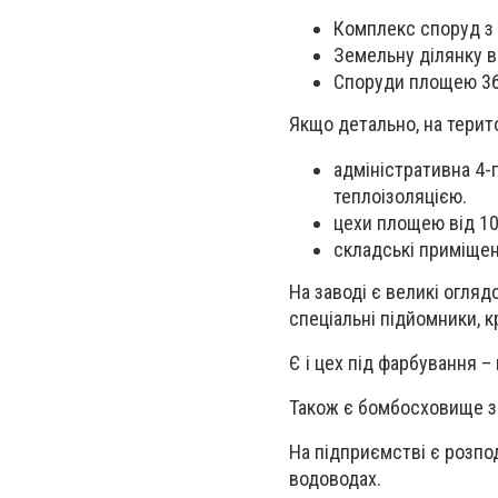
Комплекс споруд з 
Земельну ділянку в 
Споруди площею 36
Якщо детально, на терит
адміністративна 4-
теплоізоляцією.
цехи площею від 100
складські приміщен
На заводі є великі огля
спеціальні підйомники, к
Є і цех під фарбування –
Також є бомбосховище з 
На підприємстві є розпо
водоводах.