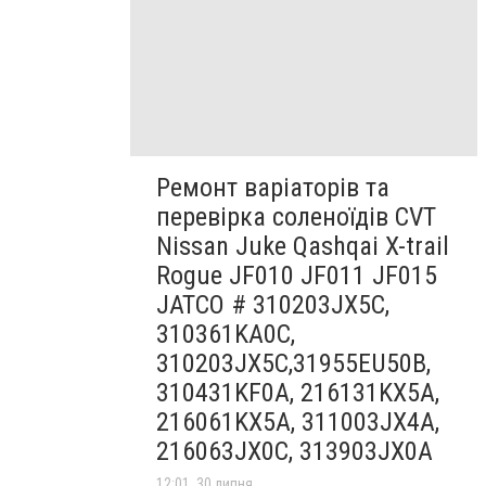
Ремонт варіаторів та
перевірка соленоїдів CVT
Nissan Juke Qashqai X-trail
Rogue JF010 JF011 JF015
JATCO # 310203JX5C,
310361KA0C,
310203JX5C,31955EU50B,
310431KF0A, 216131KX5A,
216061KX5A, 311003JX4A,
216063JX0C, 313903JX0A
12:01, 30 липня