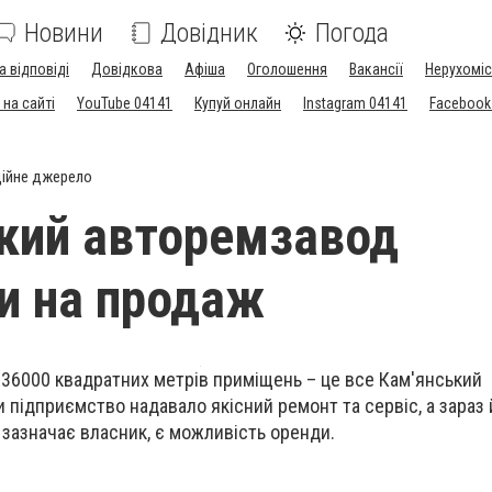
Новини
Довідник
Погода
а відповіді
Довідкова
Афіша
Оголошення
Вакансії
Нерухоміс
на сайті
YouTube 04141
Купуй онлайн
Instagram 04141
Facebook
ійне джерело
кий авторемзавод
и на продаж
а 36000 квадратних метрів приміщень – це все Кам'янський
и підприємство надавало якісний ремонт та сервіс, а зараз 
 зазначає власник, є можливість оренди.