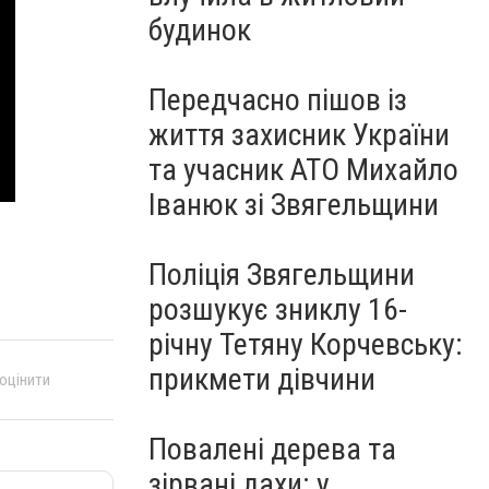
будинок
Передчасно пішов із
життя захисник України
та учасник АТО Михайло
Іванюк зі Звягельщини
Поліція Звягельщини
розшукує зниклу 16-
річну Тетяну Корчевську:
прикмети дівчини
 оцінити
Повалені дерева та
зірвані дахи: у