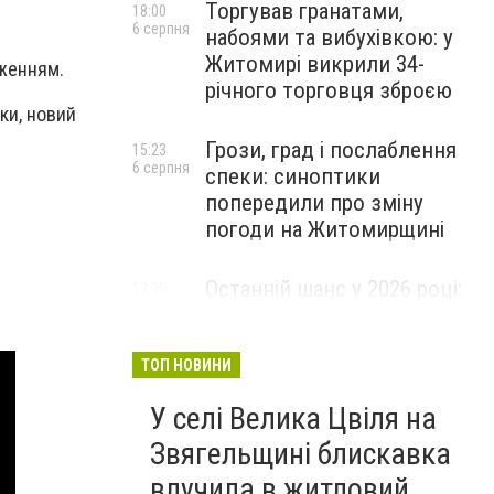
Торгував гранатами,
18:00
6 серпня
набоями та вибухівкою: у
Житомирі викрили 34-
еженням.
річного торговця зброєю
ки, новий
Грози, град і послаблення
15:23
6 серпня
спеки: синоптики
попередили про зміну
погоди на Житомирщині
Останній шанс у 2026 році:
13:09
6 серпня
оголошено набір на
безплатний курс для
майбутніх водійок автобусів
ТОП НОВИНИ
У селі Велика Цвіля на
Звягельщині блискавка
влучила в житловий