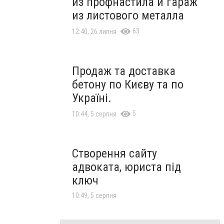
из профнастила и гараж
из листового металла
63
12:40, 26 липня
Продаж та доставка
бетону по Києву та по
Україні.
5
10:44, 5 серпня
Створення сайту
адвоката, юриста під
ключ
10:49, 5 серпня