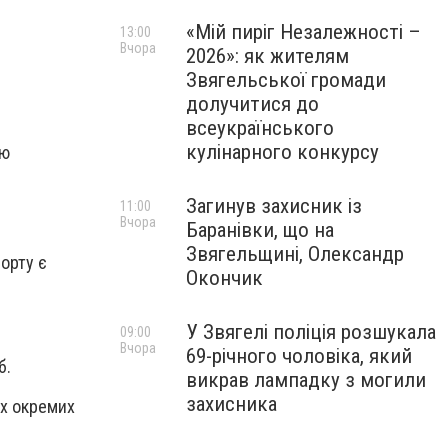
«Мій пиріг Незалежності –
13:00
Вчора
2026»: як жителям
Звягельської громади
долучитися до
всеукраїнського
кулінарного конкурсу
ою
Загинув захисник із
11:00
Вчора
Баранівки, що на
Звягельщині, Олександр
орту є
Окончик
У Звягелі поліція розшукала
09:00
Вчора
69-річного чоловіка, який
б.
викрав лампадку з могили
захисника
ох окремих