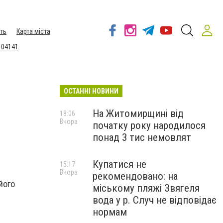
ть
Карта міста
 04141
ОСТАННІ НОВИНИ
На Житомирщині від
18:06
Вчора
початку року народилося
понад 3 тис немовлят
Купатися не
15:17
Вчора
рекомендовано: на
його
міському пляжі Звягеля
вода у р. Случ не відповідає
нормам