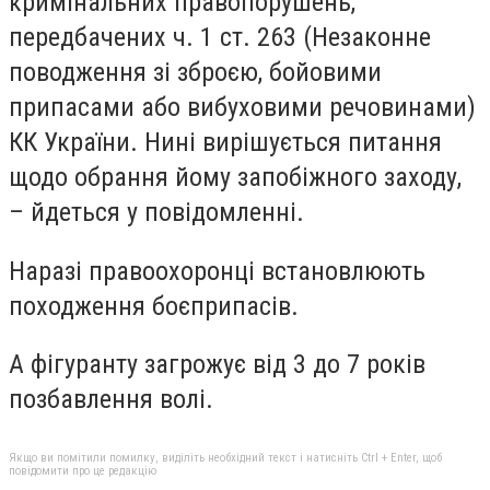
кримінальних правопорушень,
передбачених ч. 1 ст. 263 (Незаконне
поводження зі зброєю, бойовими
припасами або вибуховими речовинами)
КК України. Нині вирішується питання
щодо обрання йому запобіжного заходу,
– йдеться у повідомленні.
Наразі правоохоронці встановлюють
походження боєприпасів.
А фігуранту загрожує від 3 до 7 років
позбавлення волі.
Якщо ви помітили помилку, виділіть необхідний текст і натисніть Ctrl + Enter, щоб
повідомити про це редакцію