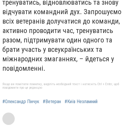
тренуватись, відновлюватись та знову
відчувати командний дух. Запрошуємо
всіх ветеранів долучатися до команди,
активно проводити час, тренуватись
разом, підтримувати один одного та
брати участь у всеукраїнських та
міжнародних змаганнях, – йдеться у
повідомленні.
Якщо ви помітили помилку, виділіть необхідний текст і натисніть Ctrl + Enter, щоб
повідомити про це редакцію
#Олександр Пінчук
#Ветеран
#Київ Незламний