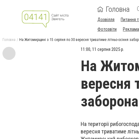
Головна
Дозвілля
Питання т
Фотозвіти
Реклама 
Головна
На Житомирщині з 15 серпня по 30 вересня триватиме літньо-осіння забор
11:00, 11 серпня 2025 р.
На Житом
вересня 
заборона
На території рибогоспод
вересня триватиме літньо
Житомирський рибоохор