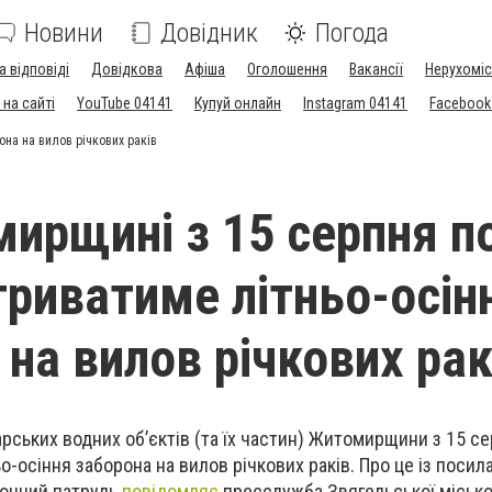
Новини
Довідник
Погода
а відповіді
Довідкова
Афіша
Оголошення
Вакансії
Нерухоміс
на сайті
YouTube 04141
Купуй онлайн
Instagram 04141
Facebook
она на вилов річкових раків
ирщині з 15 серпня п
триватиме літньо-осін
 на вилов річкових рак
арських водних об’єктів (та їх частин) Житомирщини з 15 се
-осіння заборона на вилов річкових раків. Про це із посил
онний патруль
повідомляє
пресслужба Звягельської місько