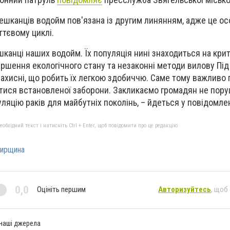
ешканців водойм пов'язана із другим линянням, адже це о
ттєвому циклі.
ешканці наших водойм. Їх популяція нині знаходиться на кри
іршення екологічного стану та незаконні методи вилову Під
захисні, що робить їх легкою здобиччю. Саме тому важливо
атися встановленої заборони. Закликаємо громадян не пор
ляцію раків для майбутніх поколінь, – йдеться у повідомлен
бхідний текст і натисніть Ctrl + Enter, щоб повідомити про це редакцію
ирщина
0,0
Оцініть першим
Авторизуйтесь
, щоб
 наші джерела