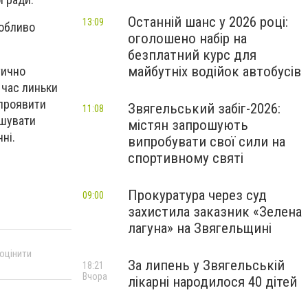
Останній шанс у 2026 році:
13:09
собливо
оголошено набір на
безплатний курс для
майбутніх водійок автобусів
тично
 час линьки
 проявити
Звягельський забіг-2026:
11:08
ушувати
містян запрошують
ні.
випробувати свої сили на
спортивному святі
Прокуратура через суд
09:00
захистила заказник «Зелена
лагуна» на Звягельщині
 оцінити
За липень у Звягельській
18:21
Вчора
лікарні народилося 40 дітей