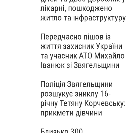
лікарні, пошкоджено
житло та інфраструктуру
Передчасно пішов із
життя захисник України
та учасник АТО Михайло
Іванюк зі Звягельщини
Поліція Звягельщини
розшукує зниклу 16-
річну Тетяну Корчевську:
прикмети дівчини
Близько 300