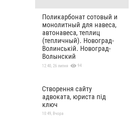
Поликарбонат сотовый и
монолитный для навеса,
автонавеса, теплиц
(тепличный). Новоград-
Волинській. Новоград-
Волынский
94
12:40, 26 липня
Створення сайту
адвоката, юриста під
ключ
10:49, Вчора