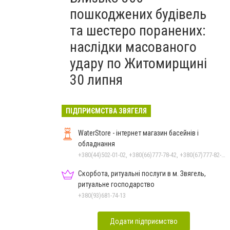
пошкоджених будівель
та шестеро поранених:
наслідки масованого
удару по Житомирщині
30 липня
ПІДПРИЄМСТВА ЗВЯГЕЛЯ
WaterStore - інтернет магазин басейнів і
обладнання
+380(44)502-01-02, +380(66)777-78-42, +380(67)777-82-19, +380(67)890-80-80, +380(73)890-80-80, +380(44)502-01-03
Скорбота, ритуальні послуги в м. Звягель,
ритуальне господарство
+380(93)681-74-13
Додати підприємство