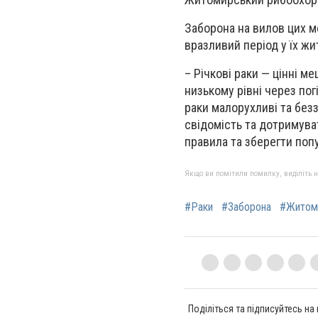
Заборона на вилов цих м
вразливий період у їх жи
– Річкові раки — цінні м
низькому рівні через пог
раки малорухливі та без
свідомість та дотримув
правила та зберегти попу
Якщо ви помітили помилку, виділіть нео
#Раки
#Заборона
#Житом
Поділіться та підписуйтесь на