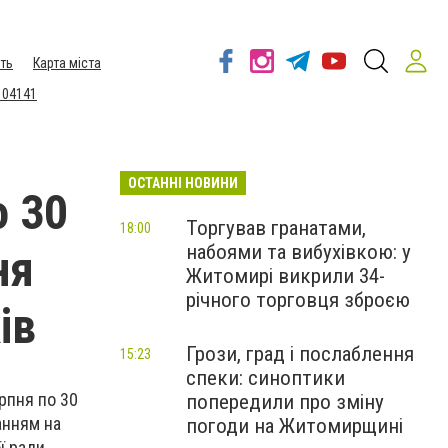
ть
Карта міста
 04141
ОСТАННІ НОВИНИ
о 30
Торгував гранатами,
18:00
набоями та вибухівкою: у
ня
Житомирі викрили 34-
річного торговця зброєю
ів
Грози, град і послаблення
15:23
спеки: синоптики
рпня по 30
попередили про зміну
анням на
погоди на Житомирщині
ї ради.