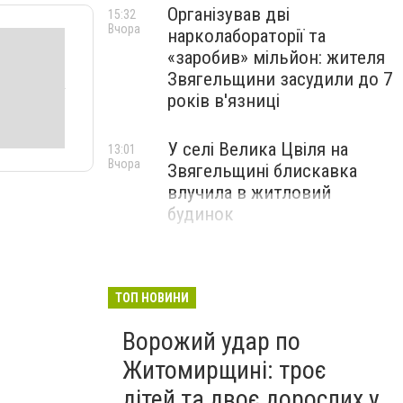
Організував дві
15:32
Вчора
нарколабораторії та
«заробив» мільйон: жителя
Звягельщини засудили до 7
років в'язниці
У селі Велика Цвіля на
13:01
Вчора
Звягельщині блискавка
влучила в житловий
будинок
ТОП НОВИНИ
Ворожий удар по
Житомирщині: троє
дітей та двоє дорослих у