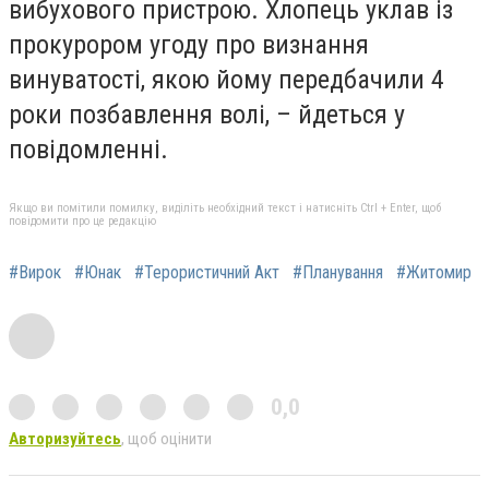
вибухового пристрою. Хлопець уклав із
прокурором угоду про визнання
винуватості, якою йому передбачили 4
роки позбавлення волі, – йдеться у
повідомленні.
Якщо ви помітили помилку, виділіть необхідний текст і натисніть Ctrl + Enter, щоб
повідомити про це редакцію
#Вирок
#Юнак
#Терористичний Акт
#Планування
#Житомир
0,0
Авторизуйтесь
, щоб оцінити