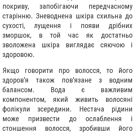
покриву, запобігаючи передчасному
старінню. Зневоднена шкіра схильна до
сухості, лущення і появи дрібних
зморшок, в той час як достатньо
зволожена шкіра виглядає сяючою і
здоровою.
Якщо говорити про волосся, то його
здоров'я також пов'язане з водним
балансом. Вода є важливим
компонентом, який живить волосяні
фолікули зсередини. Нестача рідини
може призвести до ослаблення і
стоншення волосся, зробивши його