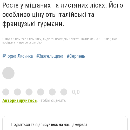
Росте у мішаних та листяних лісах. Його
особливо цінують італійські та
французькі гурмани.
Якщо ви помітили помилку, виділіть необхідний текст і натисніть Ctrl + Enter, щоб
повідомити про це редакцію
#Чорна Лисичка
#Звягельщина
#Серпень
0,0
Авторизируйтесь
, чтобы оценить
Поділіться та підписуйтесь на наші джерела