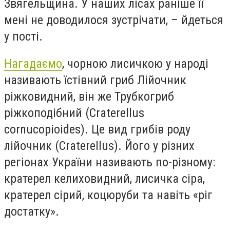
Звягельщина. У наших лісах раніше її
мені не доводилося зустрічати, – йдеться
у пості.
Нагадаємо
, чорною лисичкою у народі
називають їстівний гриб Лійочник
ріжковидний, він же Трубкогриб
ріжкоподібний (Craterellus
cornucopioides). Це вид грибів роду
лійочник (Craterellus). Його у різних
регіонах України називають по-різному:
кратерел келиховидний, лисичка сіра,
кратерел сірий, коцюруби та навіть «ріг
достатку».