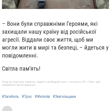
– Вони були справжніми Героями, які
захищали нашу країну від російської
агресії. Віддали своє життя, щоб ми
могли жити в мирі та безпеці, – йдеться у
повідомленні.
Світла пам'ять!
Якщо ви помітили помилку, виділіть необхідний текст і натисніть Ctrl + Enter, щоб
повідомити про це редакцію
#Загибель
#Троє
#Жителів
#Звягельщина