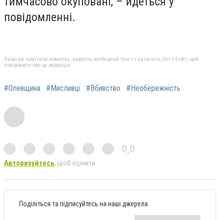
тимчасово окуповані, – йдеться у
повідомленні.
Якщо ви помітили помилку, виділіть необхідний текст і натисніть Ctrl + Enter, щоб
повідомити про це редакцію
#Олевщина
#Мисливці
#Вбивство
#Необережність
0,0
Авторизуйтесь
, щоб оцінити
Поділіться та підписуйтесь на наші джерела