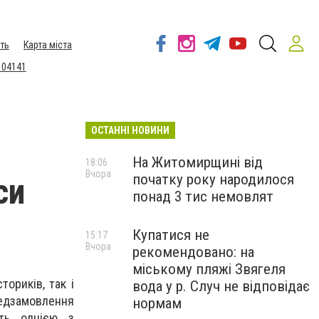
ть
Карта міста
 04141
ОСТАННІ НОВИНИ
На Житомирщині від
18:06
Вчора
початку року народилося
си
понад 3 тис немовлят
Купатися не
15:17
Вчора
рекомендовано: на
міському пляжі Звягеля
ориків, так і
вода у р. Случ не відповідає
редзамовлення
нормам
ть однією з