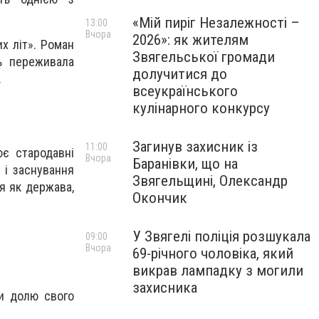
«Мій пиріг Незалежності –
13:00
Вчора
2026»: як жителям
х літ». Роман
Звягельської громади
сь переживала
долучитися до
.
всеукраїнського
кулінарного конкурсу
Загинув захисник із
11:00
ює стародавні
Вчора
Баранівки, що на
 і заснування
Звягельщині, Олександр
я як держава,
Окончик
У Звягелі поліція розшукала
09:00
Вчора
69-річного чоловіка, який
викрав лампадку з могили
захисника
ти долю свого