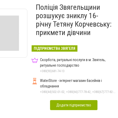
Поліція Звягельщини
розшукує зниклу 16-
річну Тетяну Корчевську:
прикмети дівчини
ПІДПРИЄМСТВА ЗВЯГЕЛЯ
Скорбота, ритуальні послуги в м. Звягель,
ритуальне господарство
+380(93)681-74-13
WaterStore - інтернет магазин басейнів і
обладнання
+380(44)502-01-02, +380(66)777-78-42, +380(67)777-82-19, +380(67)890-80-80, +380(73)890-80-80, +380(44)502-01-03
Додати підприємство