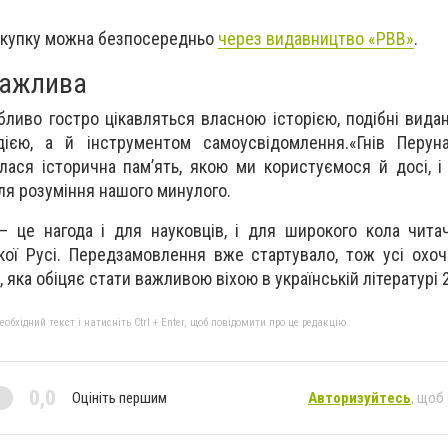
купку можна безпосередньо
через видавництво «РВВ»
.
важлива
обливо гостро цікавляться власною історією, подібні вида
ією, а й інструментом самоусвідомлення.«Гнів Перун
лася історична пам’ять, якою ми користуємося й досі, і
ля розуміння нашого минулого.
– це нагода і для науковців, і для широкого кола чита
ької Русі. Передзамовлення вже стартувало, тож усі охо
яка обіцяє стати важливою віхою в українській літературі 
бхідний текст і натисніть Ctrl + Enter, щоб повідомити про це редакцію
0,0
Оцініть першим
Авторизуйтесь
, щоб