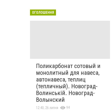
ОГОЛОШЕННЯ
Поликарбонат сотовый и
монолитный для навеса,
автонавеса, теплиц
(тепличный). Новоград-
Волинській. Новоград-
Волынский
94
12:40, 26 липня