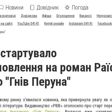
Новини
Довідник
Погода
а відповіді
Довідкова
Афіша
Оголошення
Вакансії
Нерухоміс
на сайті
YouTube 04141
Купуй онлайн
Instagram 04141
Facebook
руна"
 стартувало
овлення на роман Раї
 "Гнів Перуна"
ому ринку з’явилася новинка, яка привернула увагу як іст
ї літератури. Видавництво «РВВ» оголосило про старт пе
аїси Іванченко «Гнів Перуна»
. Видання вже називаю