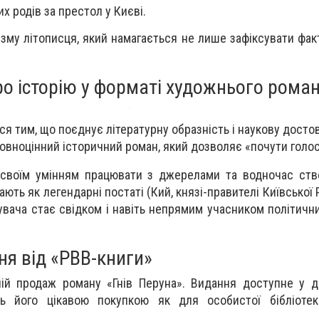
х родів за престол у Києві.
зму літописця, який намагається не лише зафіксувати факт
ро історію у форматі художнього рома
ся тим, що поєднує літературну образність і наукову достов
 повноцінний історичний роман, який дозволяє «почути голос
а своїм умінням працювати з джерелами та водночас ст
ють як легендарні постаті (Кий, князі-правителі Київської Ру
увача стає свідком і навіть непрямим учасником політични
я від «РВВ-книги»
ій продаж роману «Гнів Перуна». Видання доступне у д
ь його цікавою покупкою як для особистої бібліотек