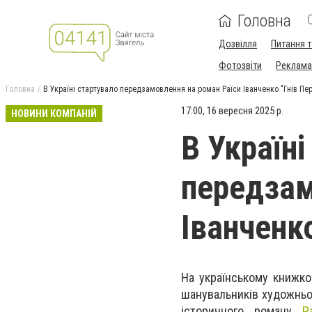
Головна
Дозвілля
Питання т
Фотозвіти
Реклама 
Головна
В Україні стартувало передзамовлення на роман Раїси Іванченко "Гнів Пе
17:00, 16 вересня 2025 р.
НОВИНИ КОМПАНІЙ
В Україні
передзам
Іванченко
На українському книжков
шанувальників художньо
історичного роману
Р