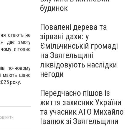
будинок
Повалені дерева та
зірвані дахи: у
ння стають не
а» дає змогу
Ємільчинській громаді
 чому літопис
на Звягельщині
ліквідовують наслідки
чів по-новому
негоди
чі мають шанс
2025 року.
Передчасно пішов із
життя захисник України
та учасник АТО Михайло
 оцінити
Іванюк зі Звягельщини