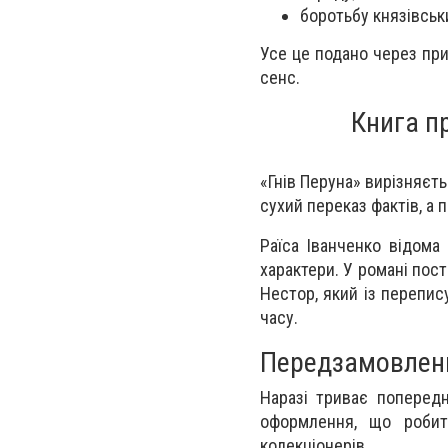
боротьбу князівськи
Усе це подано через при
сенс.
Книга п
«Гнів Перуна» вирізняєть
сухий переказ фактів, а
Раїса Іванченко відом
характери. У романі поста
Нестор, який із перепис
часу.
Передзамовленн
Наразі триває попередн
оформлення, що робит
колекціонерів.