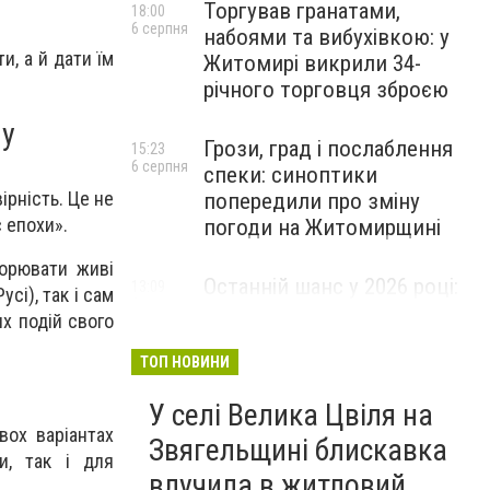
Торгував гранатами,
18:00
6 серпня
набоями та вибухівкою: у
и, а й дати їм
Житомирі викрили 34-
річного торговця зброєю
ну
Грози, град і послаблення
15:23
6 серпня
спеки: синоптики
ірність. Це не
попередили про зміну
 епохи».
погоди на Житомирщині
ворювати живі
Останній шанс у 2026 році:
13:09
сі), так і сам
6 серпня
оголошено набір на
х подій свого
безплатний курс для
майбутніх водійок автобусів
ТОП НОВИНИ
У селі Велика Цвіля на
вох варіантах
Звягельщині блискавка
и, так і для
влучила в житловий