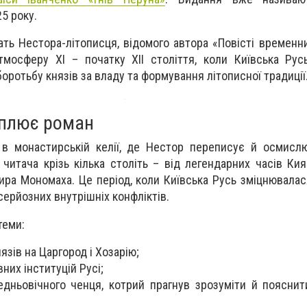
5 року.
ть Нестора-літописця, відомого автора «Повісті временни
тмосферу XI – початку XII століття, коли Київська Ру
боротьбу князів за владу та формування літописної традиції
оплює роман
 в монастирській келії, де Нестор переписує й осмисл
читача крізь кілька століть – від легендарних часів Кия
ира Мономаха. Це період, коли Київська Русь зміцнювалас
серйозних внутрішніх конфліктів.
теми:
язів на Царгород і Хозарію;
их інституцій Русі;
едньовічного ченця, котрий прагнув зрозуміти й поясни