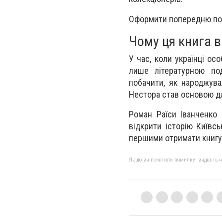
Оформити попередню по
Чому ця книга 
У час, коли українці ос
лише літературною под
побачити, як народжува
Нестора став основою д
Роман Раїси Іванченко 
відкрити історію Київс
першими отримати книгу, 
Якщо ви помітили помилку, виділіть нео