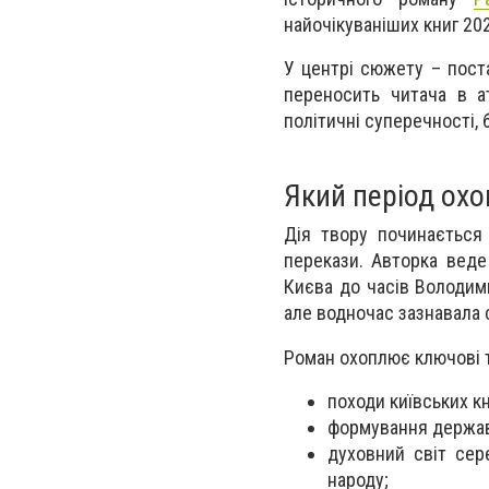
найочікуваніших книг 202
У центрі сюжету – поста
переносить читача в а
політичні суперечності, 
Який період ох
Дія твору починається
перекази. Авторка веде 
Києва до часів Володим
але водночас зазнавала 
Роман охоплює ключові 
походи київських кн
формування державн
духовний світ сер
народу;